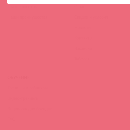
Стать клиентом
О нас
Наши преимущества
Скидки и условия
Новости
Контакты
Вакансии
Тайфест
ОБУЧЕНИЕ
Тренинги и вебинары
Видео-тренинги
Энциклопедия брендов
FAQ