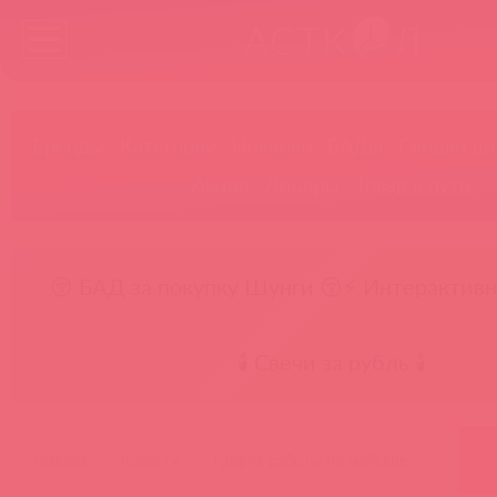
Бренды
Категории
Новинки
БАДы
Скидки до
Акции
Лидеры
Товар в пути
😚 БАД за покупку Шунги 😚
⚡ Интерактивн
🕯️ Свечи за рубль 🕯️
главная
новости
график работы на майские