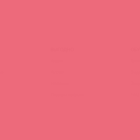
ВЫГОДНО
ОБУ
Акции
Трен
ия
Аутлет
Вид
Новинки
Энц
Лидеры продаж
FAQ