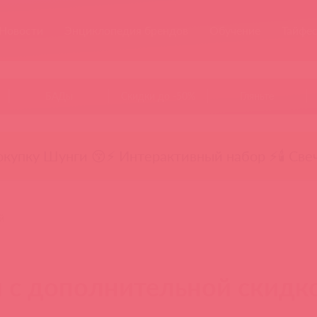
Новости
Энциклопедия брендов
Обучение
Тайфе
БАДы
Скидки до -50%
Гляньте
окупку Шунги 😚
⚡ Интерактивный набор ⚡
🕯️ Све
й
 с дополнительной скидк