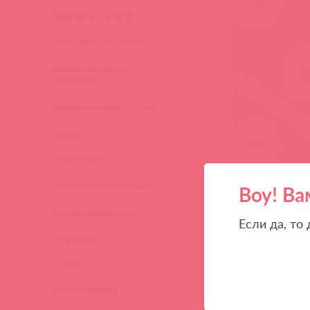
ВИБРОМАССАЖЕРЫ
(619)
ИГРУШКИ ИЗ СТЕКЛА
(2)
ИНТЕРАКТИВНЫЕ
ИГРУШКИ
(102)
ИНТИМНАЯ КОСМЕТИКА
(360)
КУКЛЫ
(13)
ЛУБРИКАНТЫ
(317)
НАБОРЫ СЕКС-ИГРУШЕК
(23)
Воу! Ва
НАСАДКИ И КОЛЬЦА
(271)
Если да, то
НОВИНКИ
(28)
ПОМПЫ
(51)
ПРЕЗЕРВАТИВЫ
(2)