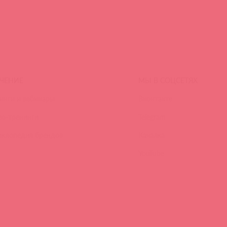
ЧЕНИЕ
МЫ В СОЦСЕТЯХ
инги и вебинары
Вконтакте
ео-тренинги
Telegram
иклопедия брендов
Качалка
YouTube