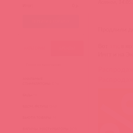
Асткол, 14.05
Итог:
0
р.
ПЕРЕЙТИ В КОРЗИНУ
Продлили дв
Вот
эту
, в 
КАТЕГОРИИ
БРЕНДЫ
Интт и на Эк
Распродаж
Распродаж
АНАЛЬНЫЕ
СТИМУЛЯТОРЫ
(276)
БАДы
(3)
БДСМ, ФЕТИШ
(340)
БЬЮТИ ТОВАРЫ
(4)
ВАГИНЫ, МАСТУРБАТОРЫ
(473)