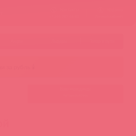
Контакты
Корзина
ст
Личный кабинет
+7 495 787-98-83
Акции
Лидеры
Товар в пути
чи за рубль 🕯️
Ваш менеджер:
Авторизуйтесь
ой