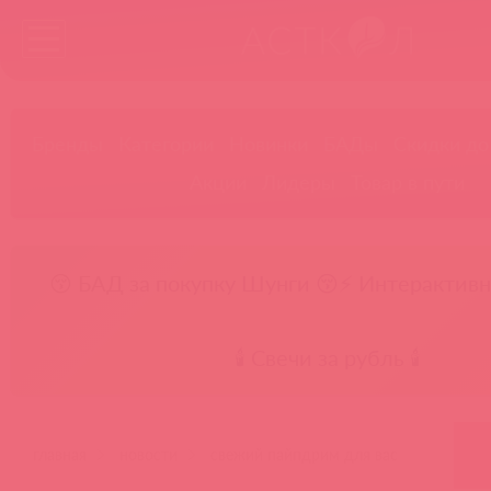
Бренды
Категории
Новинки
БАДы
Скидки до
Акции
Лидеры
Товар в пути
😚 БАД за покупку Шунги 😚
⚡ Интерактивн
🕯️ Свечи за рубль 🕯️
главная
новости
свежий пайпдрим для вас