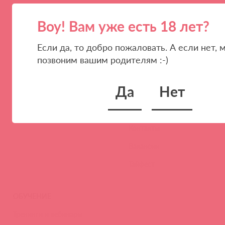
Воу! Вам уже есть 18 лет?
Если да, то добро пожаловать. А если нет, 
ПАРТНЕРАМ
КОМПАНИЯ
позвоним вашим родителям :-)
Стать клиентом
О нас
Да
Нет
Наши преимущества
Скидки и условия
Новости
Контакты
Вакансии
Тайфест
ОБУЧЕНИЕ
Тренинги и вебинары