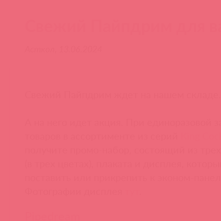
Свежий Пайпдрим для в
Асткол, 13.06.2024
Свежий Пайпдрим ждет на нашем складе.
А на него идет акция. При единоразовой з
товаров в ассортименте из серий
King Coc
получите промо-набор, состоящий из трех
(в трех цветах), плаката и дисплея, котор
поставить или прикрепить к эконом-панел
Фотографии дисплея
тут
.
Pipedream