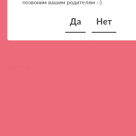
позвоним вашим родителям :-)
Наши преимущества
Скидки и условия
Новости
Да
Нет
Контакты
Вакансии
Тайфест
ОБУЧЕНИЕ
Тренинги и вебинары
Видео-тренинги
Энциклопедия брендов
FAQ