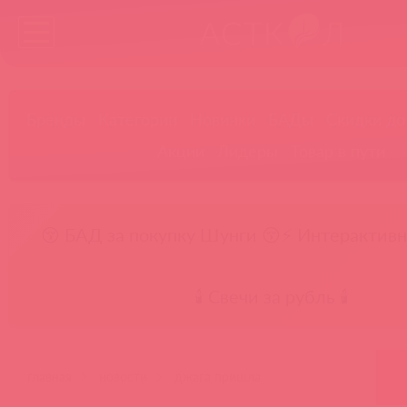
Бренды
Категории
Новинки
БАДы
Скидки до
Акции
Лидеры
Товар в пути
😚 БАД за покупку Шунги 😚
⚡ Интерактивн
🕯️ Свечи за рубль 🕯️
главная
новости
джага пришла