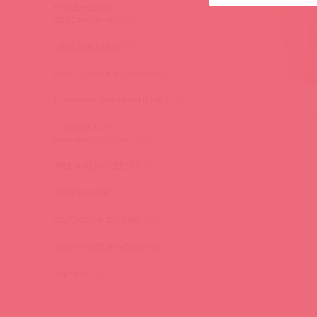
ПРОДУКЦИЯ С
ФЕРОМОНАМИ
(16)
СЕКС-МАШИНЫ
(28)
СЕКС-ПРИСПОСОБЛЕНИЯ
(22)
СТИМУЛЯТОРЫ КЛИТОРА
(129)
СТРАПОНЫ И
ФАЛЛОПРОТЕЗЫ
(149)
ТРЕНАЖЕРЫ КЕГЕЛЯ
(22)
УКРАШЕНИЯ
(24)
ФАЛЛОИМИТАТОРЫ
(270)
ЭЛЕКТРОСТИМУЛЯТОРЫ
(83)
ЭльМято
(108)