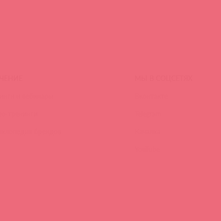
ЧЕНИЕ
МЫ В СОЦСЕТЯХ
инги и вебинары
Вконтакте
ео-тренинги
Telegram
иклопедия брендов
Качалка
YouTube