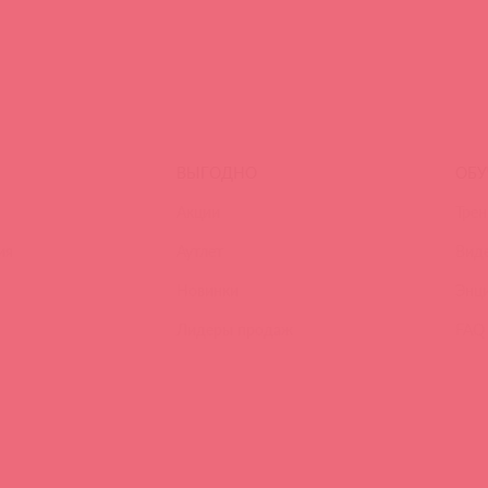
ВЫГОДНО
ОБУ
Акции
Трен
ия
Аутлет
Вид
Новинки
Энц
Лидеры продаж
FAQ