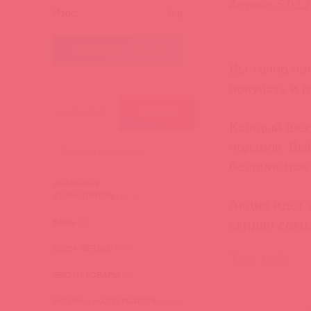
Асткол, 5.02.2
Итог:
0
р.
ПЕРЕЙТИ В КОРЗИНУ
Вы точно пом
покупать и п
КАТЕГОРИИ
БРЕНДЫ
Каждый шест
подарок. Вы
беспристрас
АНАЛЬНЫЕ
СТИМУЛЯТОРЫ
(276)
Акция идет с
скидки сохр
БАДы
(3)
БДСМ, ФЕТИШ
(340)
The Luff
БЬЮТИ ТОВАРЫ
(4)
ВАГИНЫ, МАСТУРБАТОРЫ
(473)