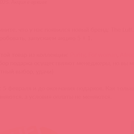
025. Акция в архиве
ните, что у нас появился новый бренд: The Luff
робовать, запускаем акцию 5 + 1.
ой товар из коллекции:
Purity
,
For woman
,
Afrod
бор подарка осуществляют менеджеры, но вы м
тный выбор, удачи)
 5 февраля и до окончания подарков. Как только
аняются, а условия оплаты не меняются.