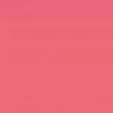
О нас
Каталог товаров
Бренды
Категории
Новинки
😚 БАД за п
главная
новости
🍌 лаффикация
КОРЗИНА
🍌 Ла
Количество:
0
шт.