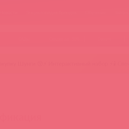
Новости
Энциклопедия брендов
Обучение
Тайфе
БАДы
Скидки до -50%
Гляньте
окупку Шунги 😚
⚡ Интерактивный набор ⚡
🕯️ Све
ффикация