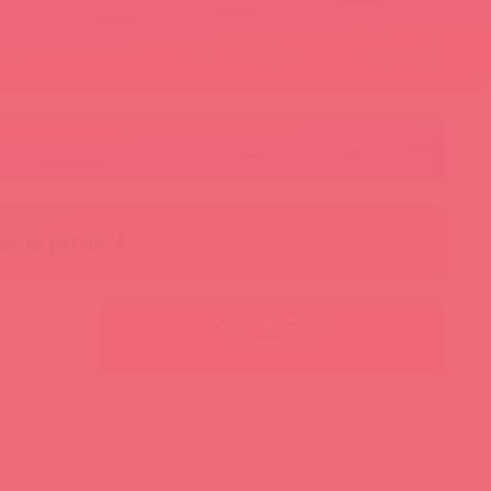
Контакты
Корзина
ст
Личный кабинет
+7 495 787-98-83
Акции
Лидеры
Товар в пути
чи за рубль 🕯️
Ваш менеджер:
Авторизуйтесь