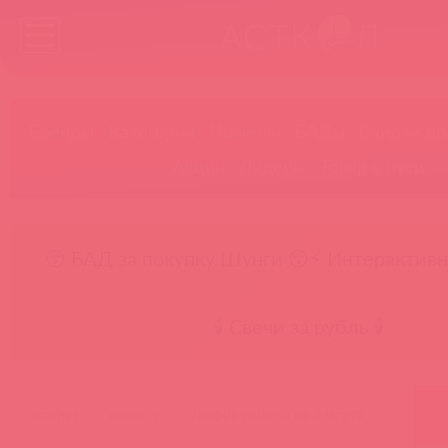
Бренды
Категории
Новинки
БАДы
Скидки до
Акции
Лидеры
Товар в пути
😚 БАД за покупку Шунги 😚
⚡ Интерактивн
🕯️ Свечи за рубль 🕯️
главная
новости
график работы на 8 марта