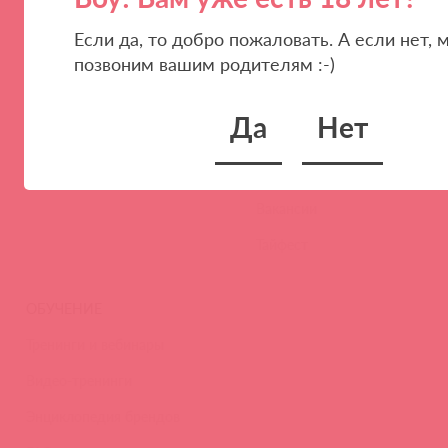
ПАРТНЕРАМ
КОМПАНИЯ
Если да, то добро пожаловать. А если нет, 
позвоним вашим родителям :-)
Стать клиентом
О нас
Наши преимущества
Скидки и условия
Да
Нет
Новости
Контакты
Вакансии
Тайфест
ОБУЧЕНИЕ
Тренинги и вебинары
Видео-тренинги
Энциклопедия брендов