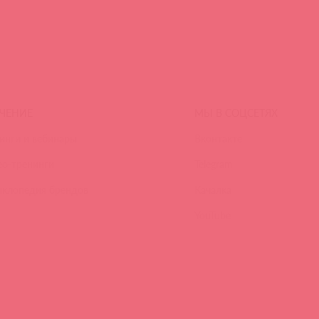
ЧЕНИЕ
МЫ В СОЦСЕТЯХ
инги и вебинары
Вконтакте
ео-тренинги
Telegram
иклопедия брендов
Качалка
YouTube