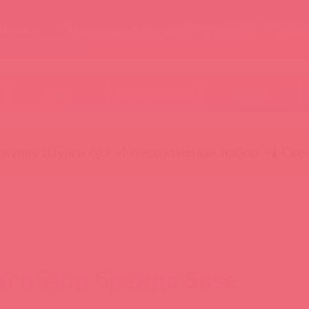
Новости
Энциклопедия брендов
Обучение
Тайфе
БАДы
Скидки до -50%
Гляньте
окупку Шунги 😚
⚡ Интерактивный набор ⚡
🕯️ Све
 обзор бренда Sose