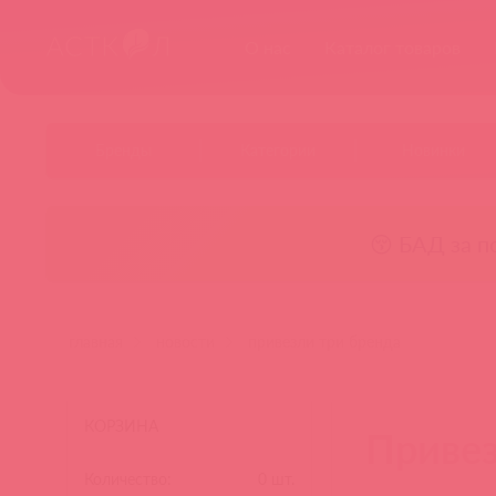
О нас
Каталог товаров
Бренды
Категории
Новинки
😚 БАД за п
главная
новости
привезли три бренда
КОРЗИНА
Привез
Количество:
0
шт.