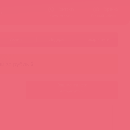
Контакты
Корзина
ст
Личный кабинет
+7 495 787-98-83
Акции
Лидеры
Товар в пути
чи за рубль 🕯️
Ваш менеджер:
Авторизуйтесь