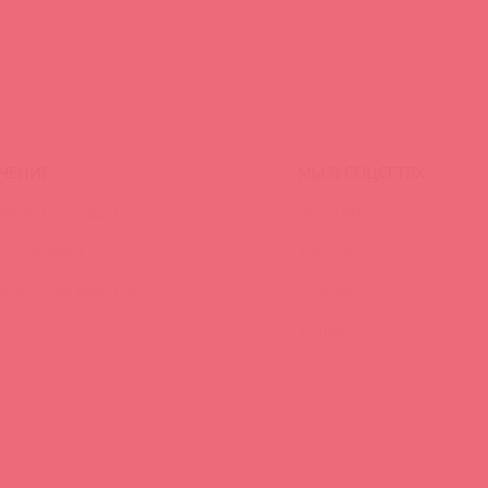
ЧЕНИЕ
МЫ В СОЦСЕТЯХ
инги и вебинары
Вконтакте
ео-тренинги
Telegram
иклопедия брендов
Качалка
YouTube