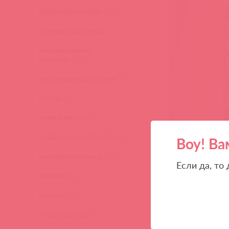
ВИБРОМАССАЖЕРЫ
(619)
ИГРУШКИ ИЗ СТЕКЛА
(2)
ИНТЕРАКТИВНЫЕ
ИГРУШКИ
(102)
ИНТИМНАЯ КОСМЕТИКА
(360)
КУКЛЫ
(13)
ЛУБРИКАНТЫ
(317)
НАБОРЫ СЕКС-ИГРУШЕК
(23)
Воу! Ва
НАСАДКИ И КОЛЬЦА
(271)
Если да, то
НОВИНКИ
(28)
ПОМПЫ
(51)
ПРЕЗЕРВАТИВЫ
(2)