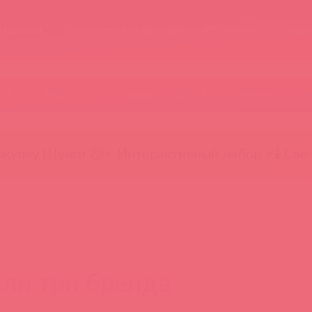
Новости
Энциклопедия брендов
Обучение
Тайфе
БАДы
Скидки до -50%
Гляньте
окупку Шунги 😚
⚡ Интерактивный набор ⚡
🕯️ Све
ли три бренда