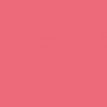
ВЫГОДНО
ОБУ
Акции
Трен
ия
Аутлет
Вид
Новинки
Энц
Лидеры продаж
FAQ