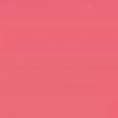
Бренды
Категории
Новинки
БАДы
Скидки до
Акции
Лидеры
Товар в пути
😚 БАД за покупку Шунги 😚
⚡ Интерактивн
🕯️ Свечи за рубль 🕯️
главная
новости
новая партия шунги приехала