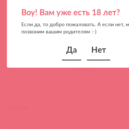
Воу! Вам уже есть 18 лет?
Если да, то добро пожаловать. А если нет, 
ПАРТНЕРАМ
КОМПАНИЯ
позвоним вашим родителям :-)
Стать клиентом
О нас
Да
Нет
Наши преимущества
Скидки и условия
Новости
Контакты
Вакансии
Тайфест
ОБУЧЕНИЕ
Тренинги и вебинары
Видео-тренинги