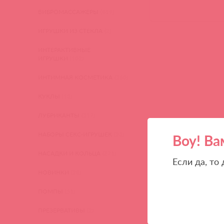
ВИБРОМАССАЖЕРЫ
(619)
ИГРУШКИ ИЗ СТЕКЛА
(2)
ИНТЕРАКТИВНЫЕ
ИГРУШКИ
(102)
ИНТИМНАЯ КОСМЕТИКА
(360)
КУКЛЫ
(13)
ЛУБРИКАНТЫ
(317)
НАБОРЫ СЕКС-ИГРУШЕК
(23)
Воу! Ва
НАСАДКИ И КОЛЬЦА
(271)
Если да, то
НОВИНКИ
(28)
ПОМПЫ
(51)
ПРЕЗЕРВАТИВЫ
(2)