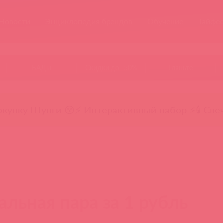
Новости
Энциклопедия брендов
Обучение
Тайфе
БАДы
Скидки до -50%
Гляньте
окупку Шунги 😚
⚡ Интерактивный набор ⚡
🕯️ Све
альная пара за 1 рубль