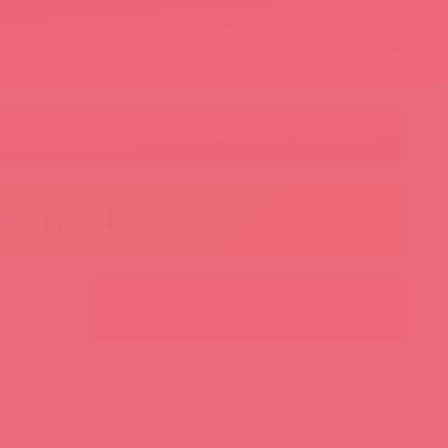
Контакты
Корзина
ст
Личный кабинет
+7 495 787-98-83
Акции
Лидеры
Товар в пути
чи за рубль 🕯️
Ваш менеджер:
Авторизуйтесь