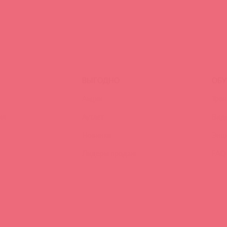
ВЫГОДНО
ОБУ
Акции
Трен
ия
Аутлет
Вид
Новинки
Энц
Лидеры продаж
FAQ