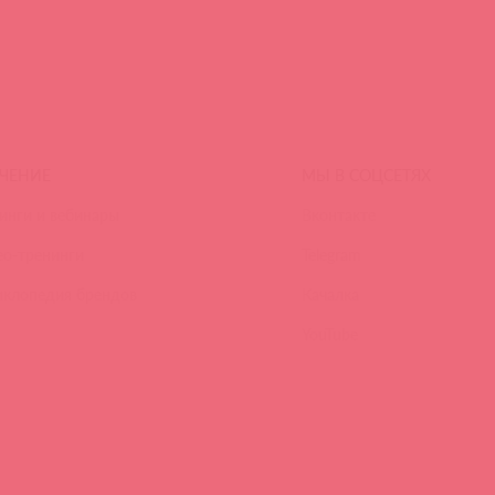
ЧЕНИЕ
МЫ В СОЦСЕТЯХ
инги и вебинары
Вконтакте
ео-тренинги
Telegram
иклопедия брендов
Качалка
YouTube