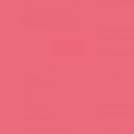
Асткол, 3.06.2
Итог:
0
р.
ПЕРЕЙТИ В КОРЗИНУ
С 3 по 30 и
один лубрика
КАТЕГОРИИ
БРЕНДЫ
Доступные в
Увлажняющий
Увлажняющий
АНАЛЬНЫЕ
СТИМУЛЯТОРЫ
(276)
Увлажняющий
БАДы
(3)
Акция дейст
БДСМ, ФЕТИШ
(340)
приобретенн
БЬЮТИ ТОВАРЫ
(4)
Masturs м
ВАГИНЫ, МАСТУРБАТОРЫ
(473)