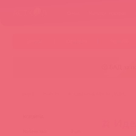
О нас
Каталог товаров
Бренды
Категории
Новинки
😚 БАД за п
главная
новости
🍌 идеальная пара за 1 рубль
КОРЗИНА
🍌 Иде
Количество:
0
шт.