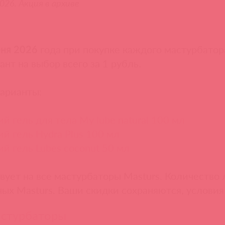
026. Акция в архиве
юня 2026
года при покупке каждого мастурбатора
нт на выбор всего за 1 рубль.
арианты:
 гель для тела My lube natural 100 мл
 гель Hydra Plus 100 мл
 гель Lubes coconut 50 мл
вует на все мастурбаторы Masturs. Количество 
ых Masturs. Ваши скидки сохраняются, условия
астурбаторы