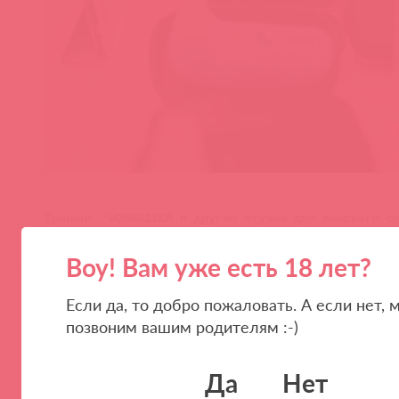
Тренинг "WOMANIZER и другие штучки для женского с
состоится 5-го марта в офисе "Асткол-Альфа"!!!
Воу! Вам уже есть 18 лет?
Если да, то добро пожаловать. А если нет, 
позвоним вашим родителям :-)
Да
Нет