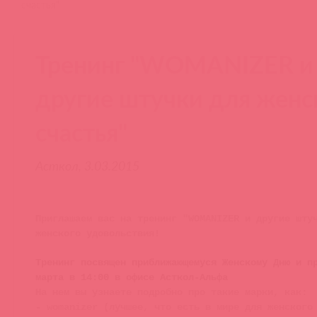
счастья"
Тренинг "WOMANIZER и
другие штучки для женс
счастья"
Асткол, 3.03.2015
Приглашаем вас на тренинг "WOMANIZER и другие шту
женского удовольствия!
Тренинг посвящен приближающемуся Женскому Дню и п
марта в 14:00 в офисе Асткол-Альфа
На нем вы узнаете подробно про такие марки, как:
- womanizer (лучшее, что есть в мире для женского