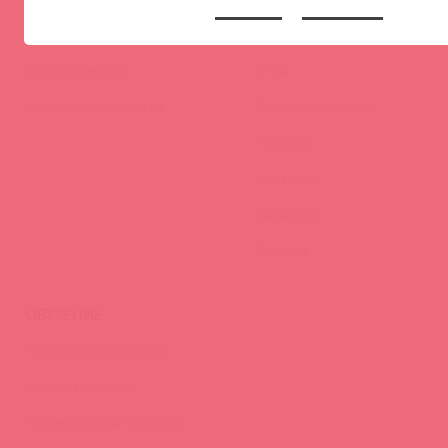
ПАРТНЕРАМ
КОМПАНИЯ
Стать клиентом
О нас
Наши преимущества
Скидки и условия
Новости
Контакты
Вакансии
Тайфест
ОБУЧЕНИЕ
Тренинги и вебинары
Видео-тренинги
Энциклопедия брендов