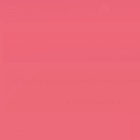
Бренды
Категории
Новинки
БАДы
Скидки до
Акции
Лидеры
Товар в пути
😚 БАД за покупку Шунги 😚
⚡ Интерактивн
🕯️ Свечи за рубль 🕯️
главная
новости
тренинг "womanizer и другие штучки для женского