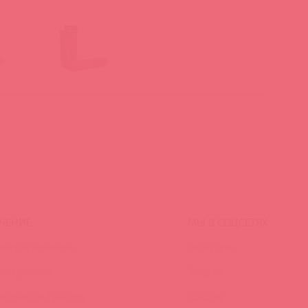
ЧЕНИЕ
МЫ В СОЦСЕТЯХ
инги и вебинары
Вконтакте
ео-тренинги
Telegram
иклопедия брендов
Качалка