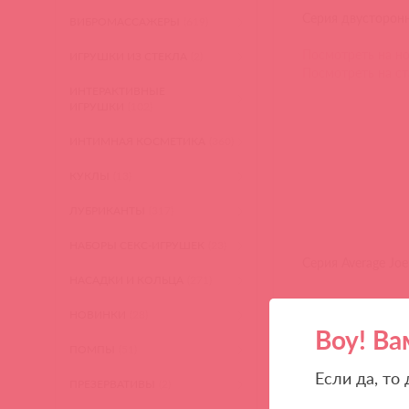
Серия двусторонн
ВИБРОМАССАЖЕРЫ
(619)
Посмотреть на но
ИГРУШКИ ИЗ СТЕКЛА
(2)
Посмотреть на ст
ИНТЕРАКТИВНЫЕ
ИГРУШКИ
(102)
ИНТИМНАЯ КОСМЕТИКА
(360)
КУКЛЫ
(13)
ЛУБРИКАНТЫ
(317)
НАБОРЫ СЕКС-ИГРУШЕК
(23)
Серия Average Joe
НАСАДКИ И КОЛЬЦА
(271)
НОВИНКИ
(28)
Воу! Ва
Эта линейка пред
ПОМПЫ
(51)
длиной и обхвато
Если да, то
ПРЕЗЕРВАТИВЫ
(2)
Посмотреть на но