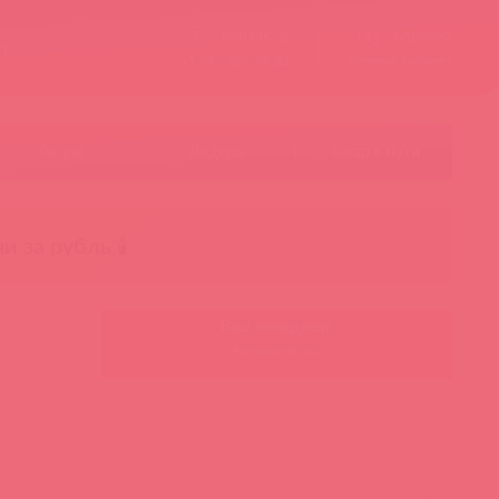
Контакты
Корзина
ст
Личный кабинет
+7 495 787-98-83
Акции
Лидеры
Товар в пути
чи за рубль 🕯️
Ваш менеджер:
Авторизуйтесь