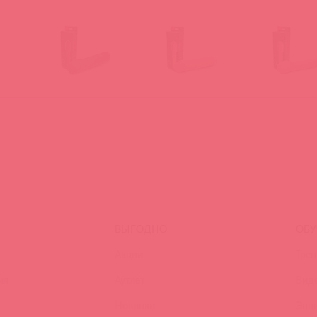
ВЫГОДНО
ОБУ
Акции
Трен
ия
Аутлет
Вид
Новинки
Энц