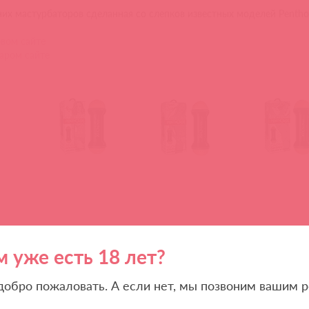
их мастурбаторов сделанная со слепков известных моделей Pentho
вом сайте
аром сайте
м уже есть 18 лет?
ставлена фаллоимитаторами с функцией вибрации. Имеются разные
м.
 добро пожаловать. А если нет, мы позвоним вашим р
вом сайте