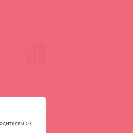
use.
 скорости вибрации. Каждая модель отличается
одителям :-)