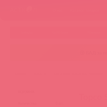
О нас
Каталог товаров
Бренды
Категории
Новинки
😚 БАД за п
главная
новости
topco sales: новое поступление!
КОРЗИНА
Topco 
Количество:
0
шт.