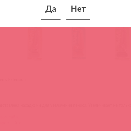
аром сайте
Да
Нет
enis Extension
дставлена насадками для увеличения пениса. Увеличивает не только 
вом сайте
аром сайте