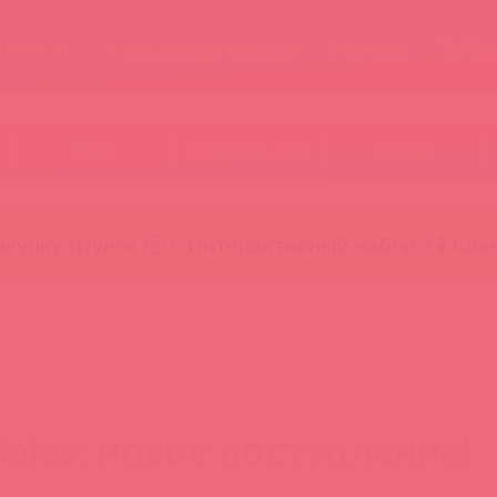
Новости
Энциклопедия брендов
Обучение
Тайфе
БАДы
Скидки до -50%
Гляньте
окупку Шунги 😚
⚡ Интерактивный набор ⚡
🕯️ Све
Sales: новое поступление!