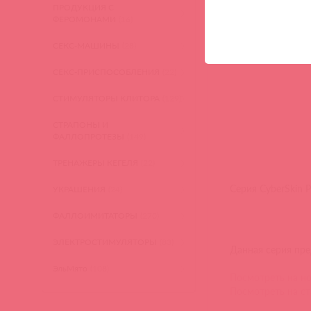
Посмотреть на ст
ПРОДУКЦИЯ С
ФЕРОМОНАМИ
(16)
СЕКС-МАШИНЫ
(28)
СЕКС-ПРИСПОСОБЛЕНИЯ
(22)
СТИМУЛЯТОРЫ КЛИТОРА
(129)
СТРАПОНЫ И
ФАЛЛОПРОТЕЗЫ
(149)
ТРЕНАЖЕРЫ КЕГЕЛЯ
(22)
Серия CyberSkin P
УКРАШЕНИЯ
(24)
ФАЛЛОИМИТАТОРЫ
(270)
ЭЛЕКТРОСТИМУЛЯТОРЫ
(83)
Данная серия пре
ЭльМято
(108)
Посмотреть на но
Посмотреть на ст