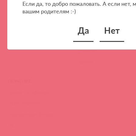
Если да, то добро пожаловать. А если нет,
Стать клиентом
О нас
вашим родителям :-)
Наши преимущества
Скидки и условия
Да
Нет
Новости
Контакты
Вакансии
Тайфест
ОБУЧЕНИЕ
Тренинги и вебинары
Видео-тренинги
Энциклопедия брендов
FAQ