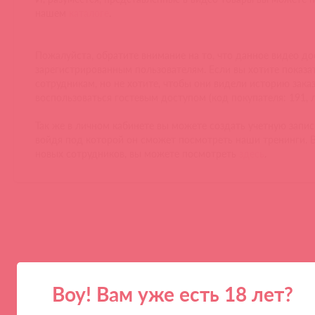
нашем
каталоге
.
Пожалуйста, обратите внимание на то, что данное видео д
зарегистрированным пользователям. Если вы хотите показа
сотрудникам, но не хотите, чтобы они видели историю зака
воспользоваться гостевым доступом (код покупателя: 191, лог
Так же в личном кабинете вы можете создать учетную запис
войдя под которой он сможет посмотреть наши тренинги. В
новых сотрудников, вы можете посмотреть
здесь
.
Воу! Вам уже есть 18 лет?
ПАРТНЕРАМ
КОМПАНИЯ