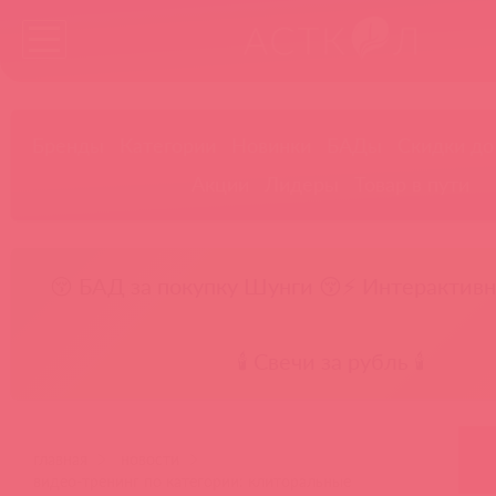
Бренды
Категории
Новинки
БАДы
Скидки до
Акции
Лидеры
Товар в пути
😚 БАД за покупку Шунги 😚
⚡ Интерактивн
🕯️ Свечи за рубль 🕯️
главная
новости
видео-тренинг по категории: клиторальные