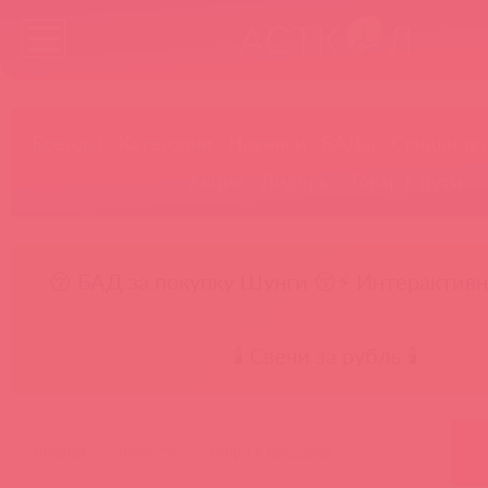
Бренды
Категории
Новинки
БАДы
Скидки до
Акции
Лидеры
Товар в пути
😚 БАД за покупку Шунги 😚
⚡ Интерактивн
🕯️ Свечи за рубль 🕯️
главная
новости
скоро в продаже!