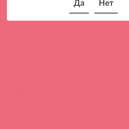
Да
Нет
ПАРТНЕРАМ
КОМПАНИЯ
Стать клиентом
О нас
Наши преимущества
Скидки и условия
Новости
Контакты
Вакансии
Тайфест
ОБУЧЕНИЕ
Тренинги и вебинары
Видео-тренинги
Энциклопедия брендов