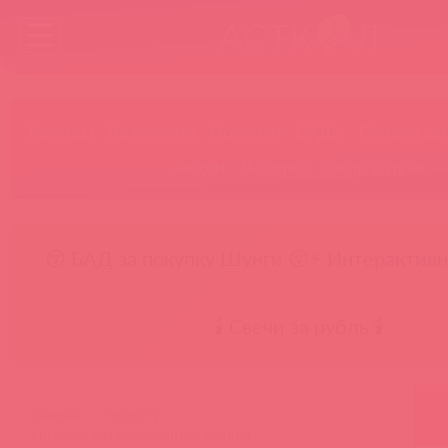
Бренды
Категории
Новинки
БАДы
Скидки до
Акции
Лидеры
Товар в пути
😚 БАД за покупку Шунги 😚
⚡ Интерактивн
🕯️ Свечи за рубль 🕯️
главная
новости
дисплеи для лубрикантов biomed