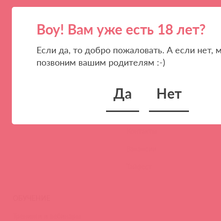
Воу! Вам уже есть 18 лет?
Если да, то добро пожаловать. А если нет, 
ПАРТНЕРАМ
КОМПАНИЯ
позвоним вашим родителям :-)
Стать клиентом
О нас
Да
Нет
Наши преимущества
Скидки и условия
Новости
Контакты
Вакансии
Тайфест
ОБУЧЕНИЕ
Тренинги и вебинары