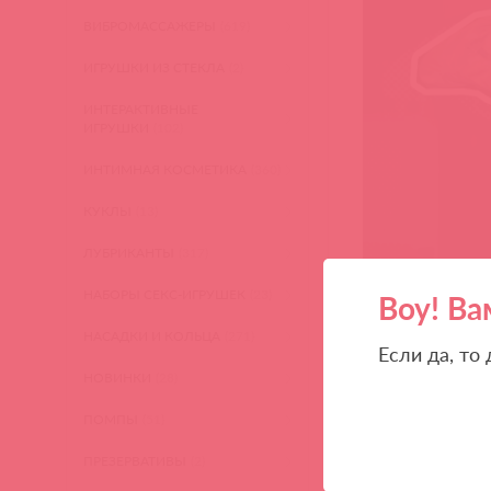
ВИБРОМАССАЖЕРЫ
(619)
ИГРУШКИ ИЗ СТЕКЛА
(2)
ИНТЕРАКТИВНЫЕ
ИГРУШКИ
(102)
ИНТИМНАЯ КОСМЕТИКА
(360)
КУКЛЫ
(13)
ЛУБРИКАНТЫ
(317)
НАБОРЫ СЕКС-ИГРУШЕК
(23)
Воу! Ва
НАСАДКИ И КОЛЬЦА
(271)
Если да, то
НОВИНКИ
(28)
ПОМПЫ
(51)
ПРЕЗЕРВАТИВЫ
(2)