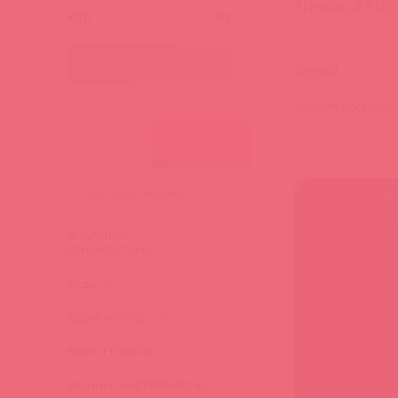
Асткол, 29.08
Итог:
0
р.
ПЕРЕЙТИ В КОРЗИНУ
Друзья!
Svakom поступил 
В каталог
КАТЕГОРИИ
БРЕНДЫ
АНАЛЬНЫЕ
СТИМУЛЯТОРЫ
(276)
БАДы
(3)
БДСМ, ФЕТИШ
(340)
БЬЮТИ ТОВАРЫ
(4)
ВАГИНЫ, МАСТУРБАТОРЫ
(473)