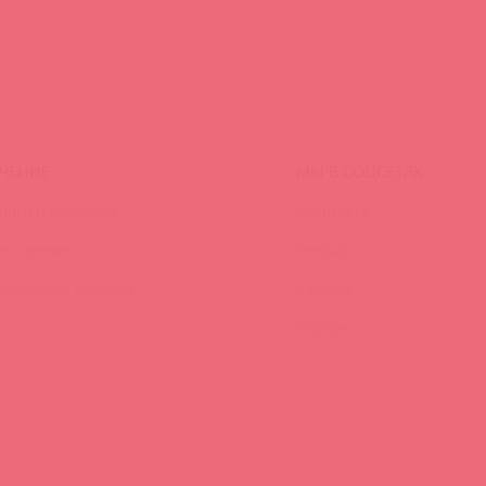
ЧЕНИЕ
МЫ В СОЦСЕТЯХ
инги и вебинары
Вконтакте
ео-тренинги
Telegram
иклопедия брендов
Качалка
YouTube