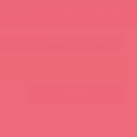
Контакты
Корзина
ст
Личный кабинет
+7 495 787-98-83
Акции
Лидеры
Товар в пути
чи за рубль 🕯️
Ваш менеджер:
Авторизуйтесь