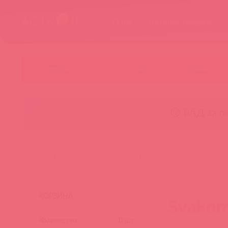
О нас
Каталог товаров
Бренды
Категории
Новинки
😚 БАД за п
главная
новости
svakom | новое поступление
КОРЗИНА
Svakom
Количество:
0
шт.