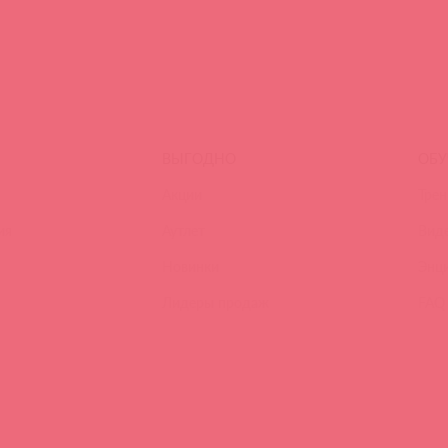
ВЫГОДНО
ОБУ
Акции
Трен
ия
Аутлет
Вид
Новинки
Энц
Лидеры продаж
FAQ