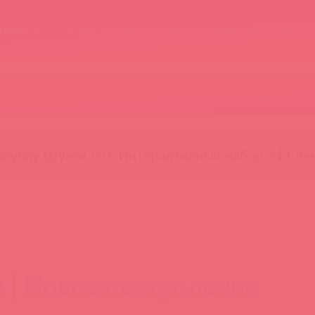
Новости
Энциклопедия брендов
Обучение
Тайфе
БАДы
Скидки до -50%
Гляньте
окупку Шунги 😚
⚡ Интерактивный набор ⚡
🕯️ Све
 | Новое поступление