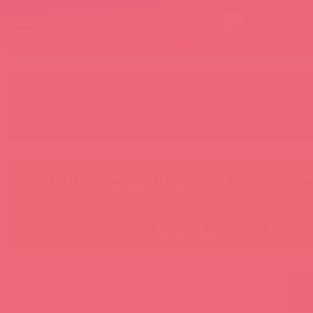
Бренды
Категории
Новинки
БАДы
Скидки до
Акции
Лидеры
Товар в пути
😚 БАД за покупку Шунги 😚
⚡ Интерактивн
🕯️ Свечи за рубль 🕯️
главная
новости
внимание! повышение цен на джага-джага миф