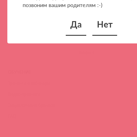
позвоним вашим родителям :-)
Наши преимущества
Скидки и условия
Новости
Да
Нет
Контакты
Вакансии
Тайфест
ОБУЧЕНИЕ
Тренинги и вебинары
Видео-тренинги
Энциклопедия брендов
FAQ