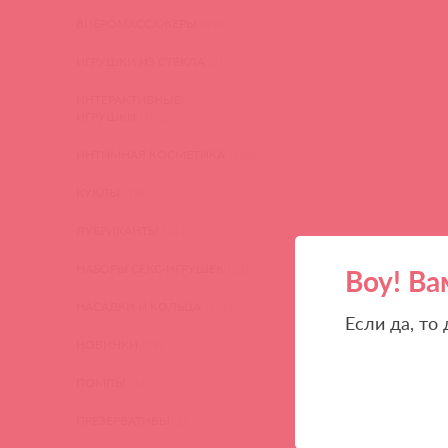
ВИБРОМАССАЖЕРЫ
(619)
ИГРУШКИ ИЗ СТЕКЛА
(2)
ИНТЕРАКТИВНЫЕ
ИГРУШКИ
(102)
ИНТИМНАЯ КОСМЕТИКА
(360)
КУКЛЫ
(13)
ЛУБРИКАНТЫ
(317)
НАБОРЫ СЕКС-ИГРУШЕК
(23)
Воу! Ва
НАСАДКИ И КОЛЬЦА
(271)
Если да, то
НОВИНКИ
(28)
ПОМПЫ
(51)
ПРЕЗЕРВАТИВЫ
(2)