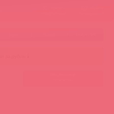
Контакты
Корзина
ст
Личный кабинет
+7 495 787-98-83
Акции
Лидеры
Товар в пути
чи за рубль 🕯️
Ваш менеджер:
Авторизуйтесь