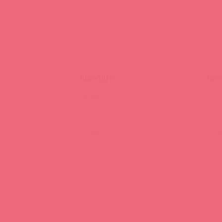
ВЫГОДНО
ОБУ
Акции
Трен
ия
Аутлет
Вид
Новинки
Энц
Лидеры продаж
FAQ