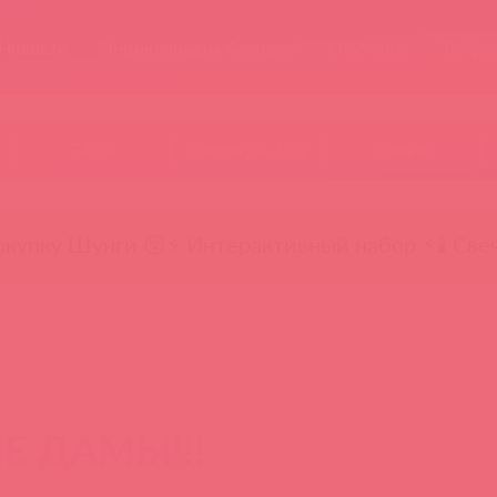
Новости
Энциклопедия брендов
Обучение
Тайфе
БАДы
Скидки до -50%
Гляньте
окупку Шунги 😚
⚡ Интерактивный набор ⚡
🕯️ Све
 ДАМЫ!!!