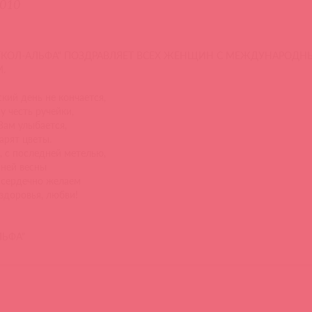
2010
СТКОЛ-АЛЬФА" ПОЗДРАВЛЯЕТ ВСЕХ ЖЕНЩИН С МЕЖДУНАРОД
.
кий день не кончается,
у честь ручейки,
Вам улыбается,
арят цветы.
, с последней метелью,
нней весны
 сердечно желаем
 здоровья, любви!
ЛЬФА"