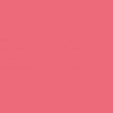
ЧЕНИЕ
МЫ В СОЦСЕТЯХ
инги и вебинары
Вконтакте
ео-тренинги
Telegram
иклопедия брендов
Качалка
YouTube