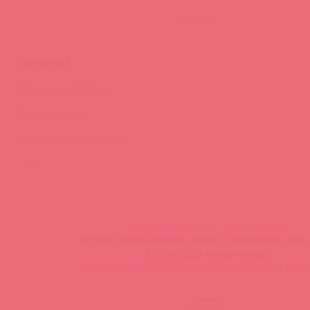
Тайфест
ОБУЧЕНИЕ
Тренинги и вебинары
Видео-тренинги
Энциклопедия брендов
FAQ
info@astkol.com
|
+7 495 787-98-83
129343, Россия, Москва, проезд Серебрякова, 14б, 
©1998-2026 Асткол-Альфа
политика обработки персональных данных
и
карта