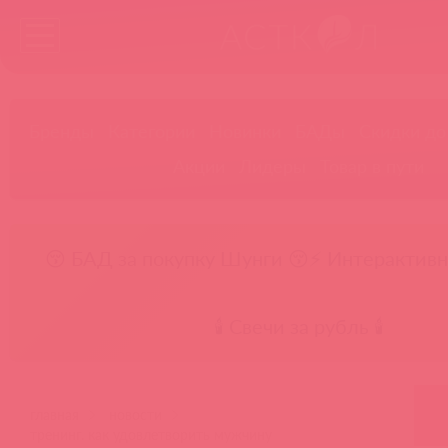
Бренды
Категории
Новинки
БАДы
Скидки до
Акции
Лидеры
Товар в пути
😚 БАД за покупку Шунги 😚
⚡ Интерактивн
🕯️ Свечи за рубль 🕯️
главная
новости
тренинг. как удовлетворить мужчину