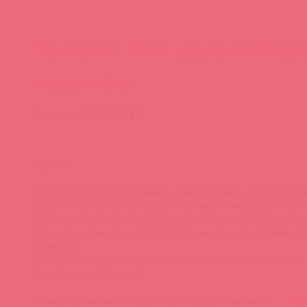
Тренинг. Как удовлетвор
мужчину
Асткол, 19.03.2019
Друзья.
Некоторые, не будем называть имен, считают, что мужчин 
удовлетворять, ведь природа и так многое им дала. Но мы т
Поэтому, в этот четверг, 21 марта 2019 года в 14.00 пройде
тренинг на тему: Как удовлетворить мужчину (анатомия, физ
игрушки).
Проходить будет в офисе Асткол-Альфа по адресу: Москва,
Серебрякова, 14б, стр. 7.
Записаться можно на нашем сайте, просто нажмите
→ сюд