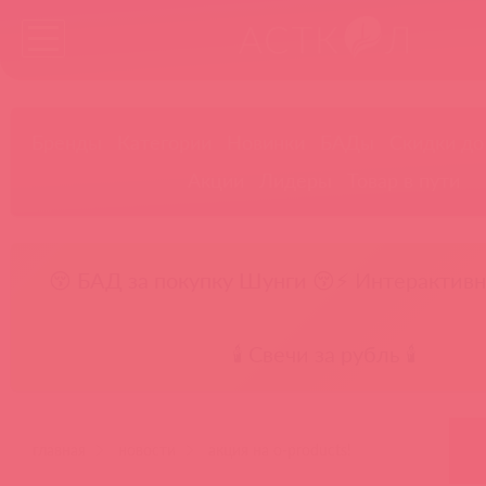
Бренды
Категории
Новинки
БАДы
Скидки до
Акции
Лидеры
Товар в пути
😚 БАД за покупку Шунги 😚
⚡ Интерактивн
🕯️ Свечи за рубль 🕯️
главная
новости
акция на o-products!