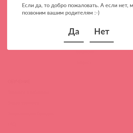
Если да, то добро пожаловать. А если нет, 
Стать клиентом
О нас
позвоним вашим родителям :-)
Наши преимущества
Скидки и условия
Да
Нет
Новости
Контакты
Вакансии
Тайфест
ОБУЧЕНИЕ
Тренинги и вебинары
Видео-тренинги
Энциклопедия брендов
FAQ