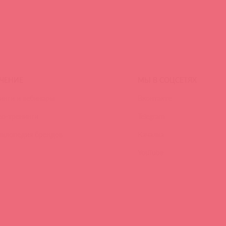
ЧЕНИЕ
МЫ В СОЦСЕТЯХ
инги и вебинары
Вконтакте
ео-тренинги
Telegram
иклопедия брендов
Качалка
YouTube