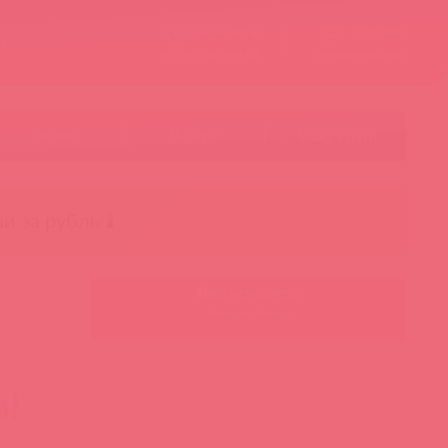
Контакты
Корзина
ст
Личный кабинет
+7 495 787-98-83
Акции
Лидеры
Товар в пути
чи за рубль 🕯️
Ваш менеджер:
Авторизуйтесь
м!