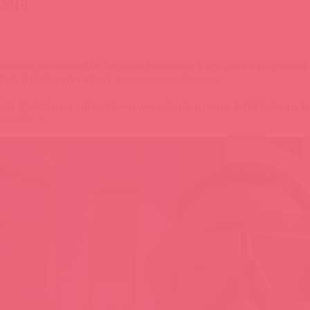
.2019
лезные материалы по брендам, например: фотографиипродукциифла
твет довольно прост — в
Энциклопедии брендов
.
есть ДропБокс, с которого мы уже скачали нужные фотографии и в
ожение :-)