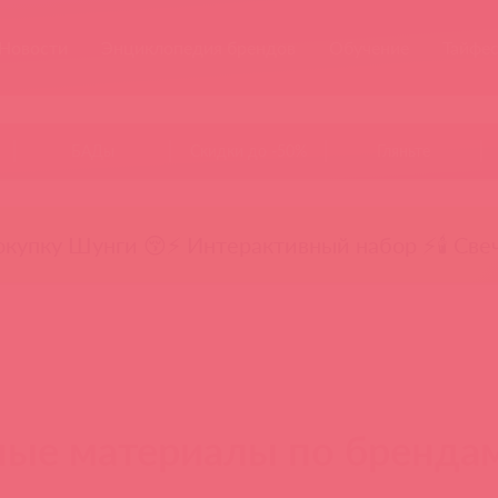
Новости
Энциклопедия брендов
Обучение
Тайфе
БАДы
Скидки до -50%
Гляньте
окупку Шунги 😚
⚡ Интерактивный набор ⚡
🕯️ Све
ые материалы по бренда