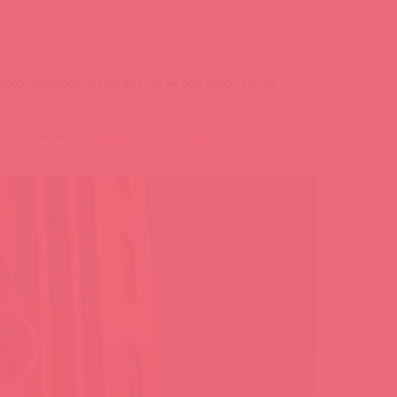
ерывидеоролики и тд) Но не все знают где их
ы тоже можете.
Ссылкой на этот ДропБокс является