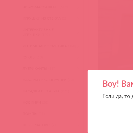
ВИБРОМАССАЖЕРЫ
(619)
ИГРУШКИ ИЗ СТЕКЛА
(2)
ИНТЕРАКТИВНЫЕ
ИГРУШКИ
(102)
ИНТИМНАЯ КОСМЕТИКА
(360)
КУКЛЫ
(13)
ЛУБРИКАНТЫ
(317)
НАБОРЫ СЕКС-ИГРУШЕК
(23)
Воу! Ва
НАСАДКИ И КОЛЬЦА
(271)
Если да, то
НОВИНКИ
(28)
ПОМПЫ
(51)
ПРЕЗЕРВАТИВЫ
(2)