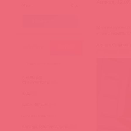
Асткол, 12.07
Итог:
0
р.
ПЕРЕЙТИ В КОРЗИНУ
Многим нужны по
можно скачать. О
А еще у Свакома 
КАТЕГОРИИ
БРЕНДЫ
все данное предл
АНАЛЬНЫЕ
СТИМУЛЯТОРЫ
(276)
БАДы
(3)
БДСМ, ФЕТИШ
(340)
БЬЮТИ ТОВАРЫ
(4)
ВАГИНЫ, МАСТУРБАТОРЫ
(473)