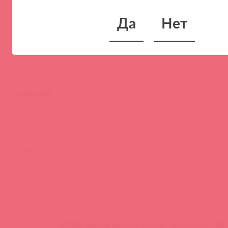
Новости
Да
Нет
Контакты
Вакансии
Тайфест
ОБУЧЕНИЕ
Тренинги и вебинары
Видео-тренинги
Энциклопедия брендов
FAQ
info@astkol.com
|
+7 495 787-98-83
129343, Россия, Москва, проезд Серебрякова, 14б, 