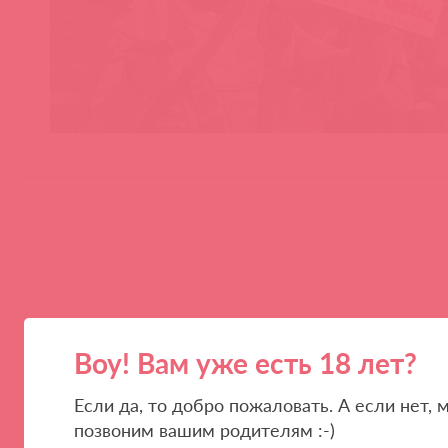
ПАРТНЕРАМ
КОМПАНИЯ
Воу! Вам уже есть 18 лет?
Стать клиентом
О нас
Если да, то добро пожаловать. А если нет, 
Наши преимущества
Скидки и условия
позвоним вашим родителям :-)