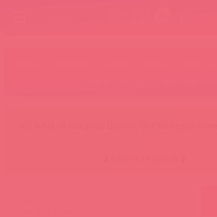
Бренды
Категории
Новинки
БАДы
Скидки до
Акции
Лидеры
Товар в пути
😚 БАД за покупку Шунги 😚
⚡ Интерактивн
🕯️ Свечи за рубль 🕯️
главная
новости
adrien lastic: новое поступление!