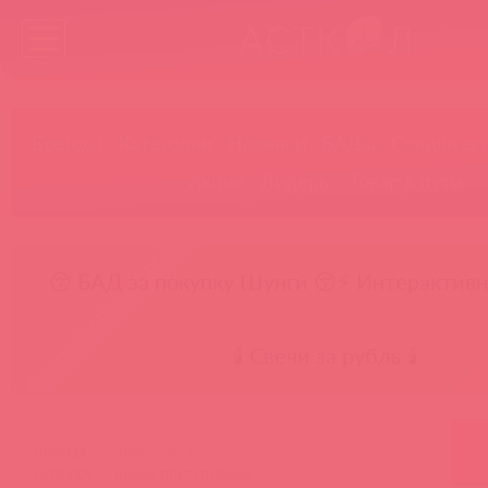
Бренды
Категории
Новинки
БАДы
Скидки до
Акции
Лидеры
Товар в пути
😚 БАД за покупку Шунги 😚
⚡ Интерактивн
🕯️ Свечи за рубль 🕯️
главная
новости
yesforlov — новое поступление!