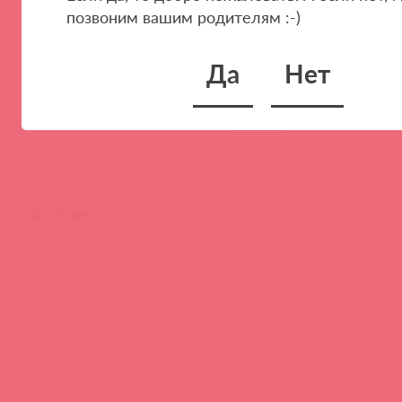
позвоним вашим родителям :-)
Наши преимущества
Скидки и условия
Новости
Да
Нет
Контакты
Вакансии
Тайфест
ОБУЧЕНИЕ
Тренинги и вебинары
Видео-тренинги
Энциклопедия брендов
FAQ