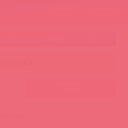
Контакты
Корзина
ст
Личный кабинет
+7 495 787-98-83
Акции
Лидеры
Товар в пути
чи за рубль 🕯️
Ваш менеджер:
Авторизуйтесь
ление!