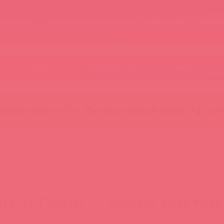
Новости
Энциклопедия брендов
Обучение
Тайфе
БАДы
Скидки до -50%
Гляньте
окупку Шунги 😚
⚡ Интерактивный набор ⚡
🕯️ Све
ение!
te и Orion — новое поступ