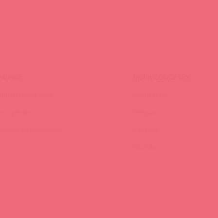
ЧЕНИЕ
МЫ В СОЦСЕТЯХ
инги и вебинары
Вконтакте
ео-тренинги
Telegram
иклопедия брендов
Качалка
YouTube