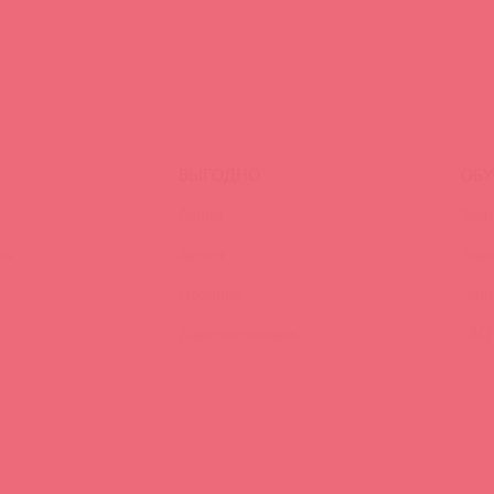
ВЫГОДНО
ОБУ
Акции
Трен
ия
Аутлет
Вид
Новинки
Энц
Лидеры продаж
FAQ