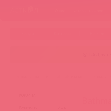
О нас
Каталог товаров
Бренды
Категории
Новинки
😚 БАД за п
главная
новости
bathmate и orion — новое поступл
КОРЗИНА
Bathma
Количество:
0
шт.