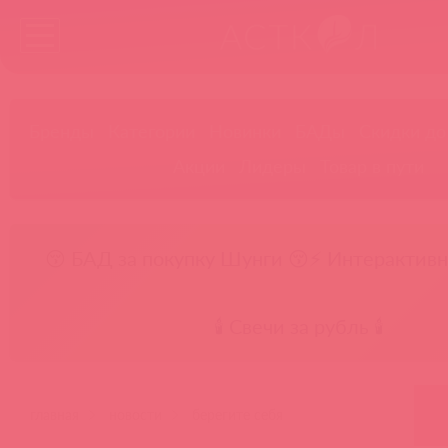
Бренды
Категории
Новинки
БАДы
Скидки до
Акции
Лидеры
Товар в пути
😚 БАД за покупку Шунги 😚
⚡ Интерактивн
🕯️ Свечи за рубль 🕯️
главная
новости
берегите себя