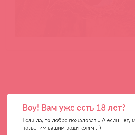
ПАРТНЕРАМ
КОМПАНИЯ
Воу! Вам уже есть 18 лет?
Стать клиентом
О нас
Если да, то добро пожаловать. А если нет, 
Наши преимущества
Скидки и условия
позвоним вашим родителям :-)