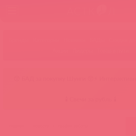
Бренды
Категории
Новинки
БАДы
Скидки до
Акции
Лидеры
Товар в пути
😚 БАД за покупку Шунги 😚
⚡ Интерактивн
🕯️ Свечи за рубль 🕯️
главная
новости
график работы