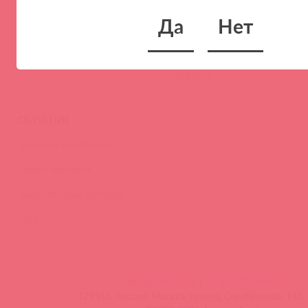
Новости
Да
Нет
Контакты
Вакансии
Тайфест
ОБУЧЕНИЕ
Тренинги и вебинары
Видео-тренинги
Энциклопедия брендов
FAQ
info@astkol.com
|
+7 495 787-98-83
129343, Россия, Москва, проезд Серебрякова, 14б, 