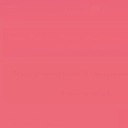
Бренды
Категории
Новинки
БАДы
Скидки до
Акции
Лидеры
Товар в пути
😚 БАД за покупку Шунги 😚
⚡ Интерактивн
🕯️ Свечи за рубль 🕯️
главная
новости
снижение цен на "сумерки богов"