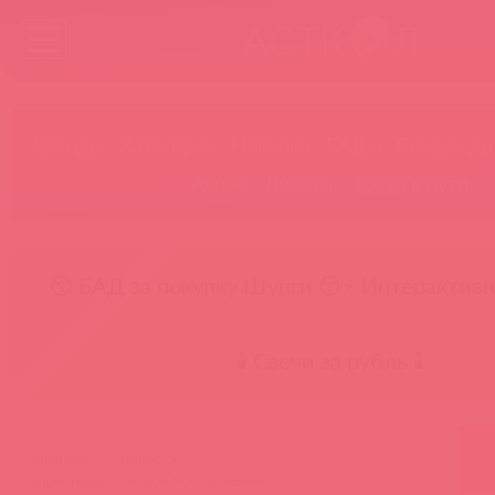
Бренды
Категории
Новинки
БАДы
Скидки до
Акции
Лидеры
Товар в пути
😚 БАД за покупку Шунги 😚
⚡ Интерактивн
🕯️ Свечи за рубль 🕯️
главная
новости
pipedream — новое поступление