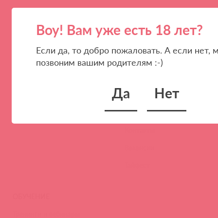
Воу! Вам уже есть 18 лет?
Если да, то добро пожаловать. А если нет, 
ПАРТНЕРАМ
КОМПАНИЯ
позвоним вашим родителям :-)
Стать клиентом
О нас
Да
Нет
Наши преимущества
Скидки и условия
Новости
Контакты
Вакансии
Тайфест
ОБУЧЕНИЕ
Тренинги и вебинары