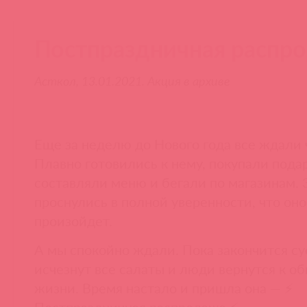
Постпраздничная распр
Асткол, 13.01.2021. Акция в архиве
Еще за неделю до Нового года все ждали 
Плавно готовились к нему, покупали пода
составляли меню и бегали по магазинам. 
проснулись в полной уверенности, что оно
произойдет.
А мы спокойно ждали. Пока закончится су
исчезнут все салаты и люди вернутся к о
жизни. Время настало и пришла она — ⚡
Постпраздничная распродажа ⚡