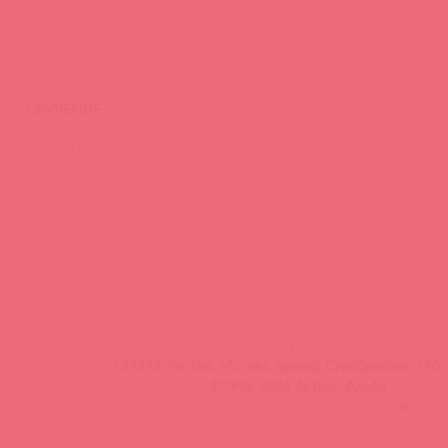
Вакансии
Тайфест
ОБУЧЕНИЕ
Тренинги и вебинары
Видео-тренинги
Энциклопедия брендов
FAQ
info@astkol.com
|
+7 495 787-98-83
129343, Россия, Москва, проезд Серебрякова, 14б, 
©1998-2026 Асткол-Альфа
политика обработки персональных данных
и
карта