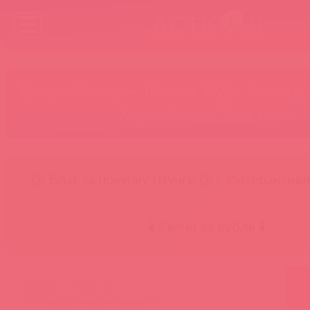
Бренды
Категории
Новинки
БАДы
Скидки до
Акции
Лидеры
Товар в пути
😚 БАД за покупку Шунги 😚
⚡ Интерактивн
🕯️ Свечи за рубль 🕯️
главная
новости
постпраздничная распродажа