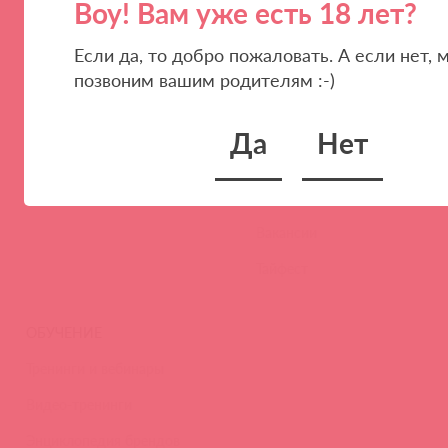
Воу! Вам уже есть 18 лет?
Если да, то добро пожаловать. А если нет, 
ПАРТНЕРАМ
КОМПАНИЯ
позвоним вашим родителям :-)
Стать клиентом
О нас
Наши преимущества
Скидки и условия
Да
Нет
Новости
Контакты
Вакансии
Тайфест
ОБУЧЕНИЕ
Тренинги и вебинары
Видео-тренинги
Энциклопедия брендов