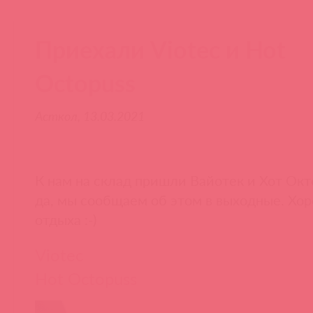
Приехали Viotec и Hot
Octopuss
Асткол, 13.03.2021
К нам на склад пришли Вайотек и Хот Окт
да, мы сообщаем об этом в выходные. Хо
отдыха :-)
Viotec
Hot Octopuss