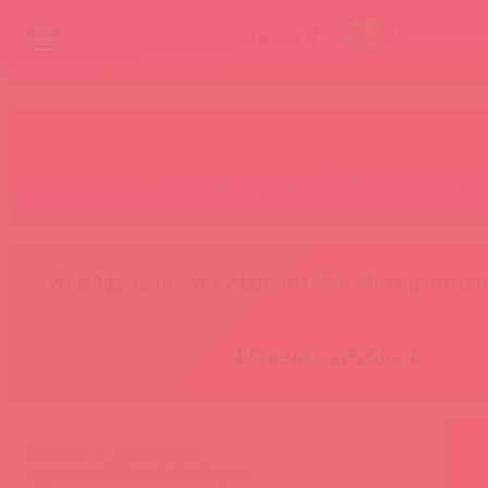
Бренды
Категории
Новинки
БАДы
Скидки до
Акции
Лидеры
Товар в пути
😚 БАД за покупку Шунги 😚
⚡ Интерактивн
🕯️ Свечи за рубль 🕯️
главная
новости
приехали viotec и hot octopuss