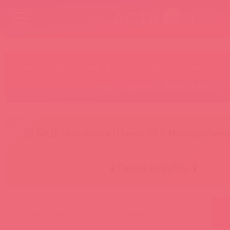
Бренды
Категории
Новинки
БАДы
Скидки до
Акции
Лидеры
Товар в пути
😚 БАД за покупку Шунги 😚
⚡ Интерактивн
🕯️ Свечи за рубль 🕯️
главная
новости
svakom пришел