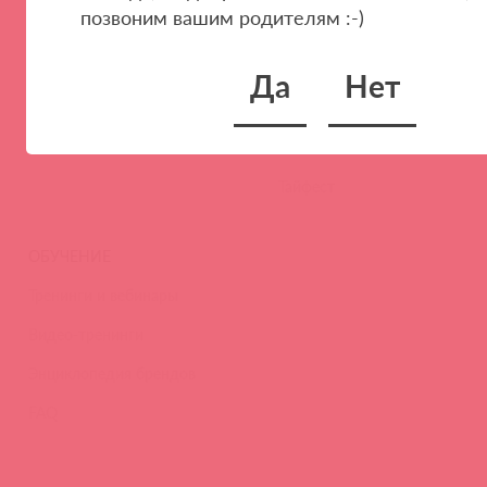
позвоним вашим родителям :-)
Наши преимущества
Скидки и условия
Новости
Да
Нет
Контакты
Вакансии
Тайфест
ОБУЧЕНИЕ
Тренинги и вебинары
Видео-тренинги
Энциклопедия брендов
FAQ