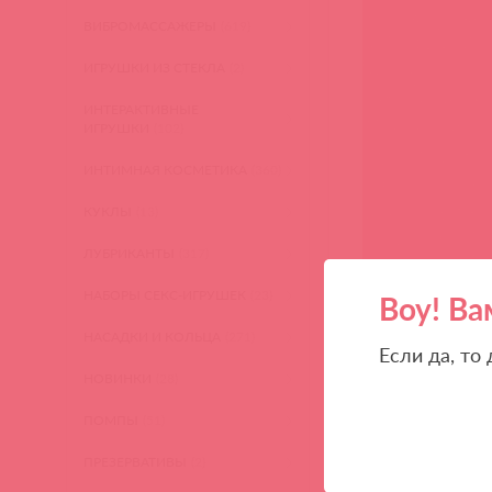
ВИБРОМАССАЖЕРЫ
(619)
ИГРУШКИ ИЗ СТЕКЛА
(2)
ИНТЕРАКТИВНЫЕ
ИГРУШКИ
(102)
ИНТИМНАЯ КОСМЕТИКА
(360)
КУКЛЫ
(13)
ЛУБРИКАНТЫ
(317)
НАБОРЫ СЕКС-ИГРУШЕК
(23)
Воу! Ва
НАСАДКИ И КОЛЬЦА
(271)
Если да, то
НОВИНКИ
(28)
ПОМПЫ
(51)
ПРЕЗЕРВАТИВЫ
(2)