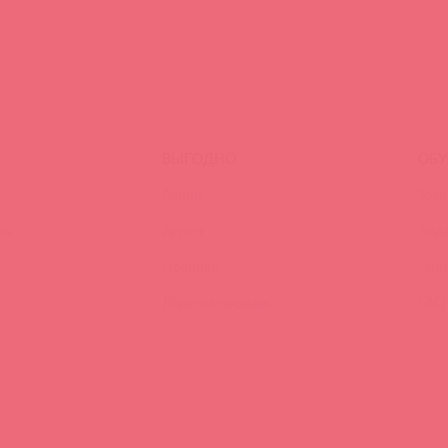
ВЫГОДНО
ОБУ
Акции
Трен
ия
Аутлет
Вид
Новинки
Энц
Лидеры продаж
FAQ