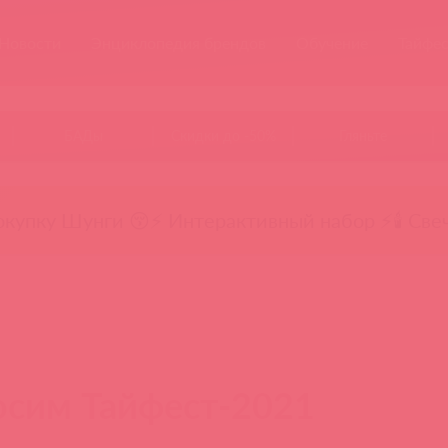
Новости
Энциклопедия брендов
Обучение
Тайфе
БАДы
Скидки до -50%
Гляньте
окупку Шунги 😚
⚡ Интерактивный набор ⚡
🕯️ Све
осим Тайфест-2021