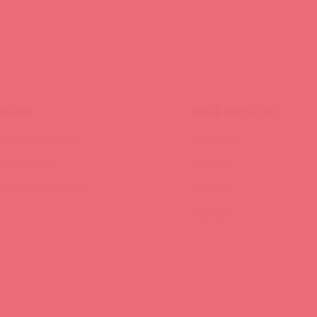
ЧЕНИЕ
МЫ В СОЦСЕТЯХ
инги и вебинары
Вконтакте
ео-тренинги
Telegram
иклопедия брендов
Качалка
YouTube