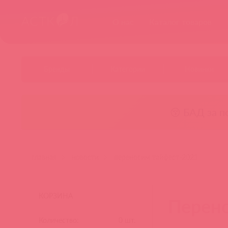
О нас
Каталог товаров
Бренды
Категории
Новинки
😚 БАД за п
главная
новости
переносим тайфест-2021
КОРЗИНА
Перен
Количество:
0
шт.