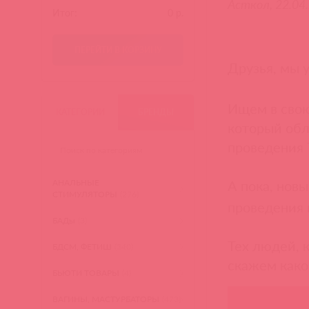
Асткол, 22.04
Итог:
0
р.
ПЕРЕЙТИ В КОРЗИНУ
Друзья, мы 
Ищем в свою
КАТЕГОРИИ
БРЕНДЫ
который обл
проведения 
А пока, нов
АНАЛЬНЫЕ
СТИМУЛЯТОРЫ
(276)
проведения 
БАДы
(3)
Тех людей, 
БДСМ, ФЕТИШ
(340)
скажем как
БЬЮТИ ТОВАРЫ
(4)
ВАГИНЫ, МАСТУРБАТОРЫ
(473)