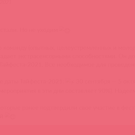
.2021
устали. Но не уходим
 команду (опытных, целеустремленных и молоды
адает экстрасенсорными способностями. Он до
Тайфеста-2021. Все необходимое для проведен
ые даты Тайфеста-2021:
30 сентября — 5 окт
мероприятия в эти дни составляет 90%). Надеемс
которые ранее подтвердили свое участие в фес
ой