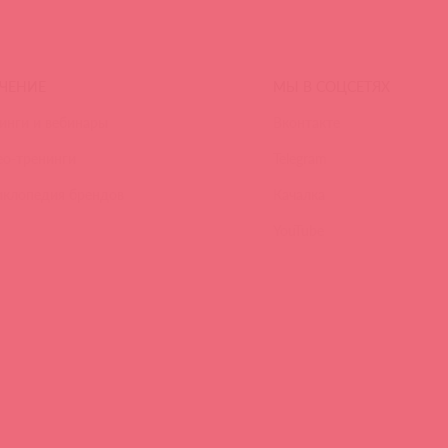
ЧЕНИЕ
МЫ В СОЦСЕТЯХ
инги и вебинары
Вконтакте
ео-тренинги
Telegram
иклопедия брендов
Качалка
YouTube