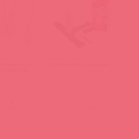
0381
BW-022039 / 33617
я вакуумная для
Страпон-система с вибрацией
ad Kitty Pussy
(
0
)
войдите
войдите