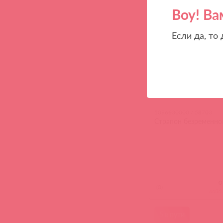
5 в пути
Воу! Ва
Если да, то
5096630000 / 58703
Страпон безременной 
(
0
)
войд
5 в пути