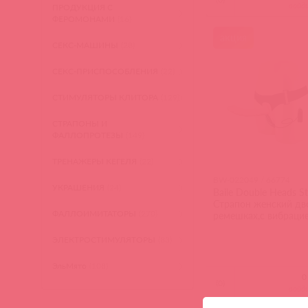
войд
ПРОДУКЦИЯ С
ФЕРОМОНАМИ
(16)
акция
СЕКС-МАШИНЫ
(28)
СЕКС-ПРИСПОСОБЛЕНИЯ
(22)
СТИМУЛЯТОРЫ КЛИТОРА
(129)
СТРАПОНЫ И
ФАЛЛОПРОТЕЗЫ
(149)
ТРЕНАЖЕРЫ КЕГЕЛЯ
(22)
BW-022049 / 66774
УКРАШЕНИЯ
(24)
Baile Double Heads S
Страпон женский дв
ФАЛЛОИМИТАТОРЫ
(270)
ремешках,с вибраци
ЭЛЕКТРОСТИМУЛЯТОРЫ
(83)
ЭльМято
(108)
(
0
)
войд