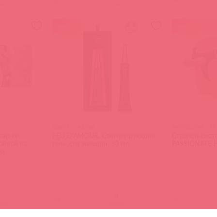
ите
войдите
акция
акция
20 
826051 / 63768
BW-022048 / 58
trap-on
FEU D'AMOUR, Стимулирующий
Страпон-сист
ойной на
гель для женщин, 30 мл
PASSIONATE 
ей
(
0
)
(
0
)
ите
войдите