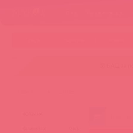
О нас
Каталог товаров
Бренды
Категории
Новинки
😚 БАД за п
главная
теги
для нее
КОРЗИНА
Количество:
0
шт.