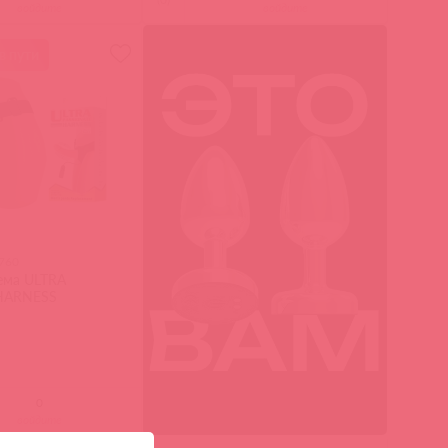
войдите
войдите
в пути
760
ема ULTRA
HARNESS
войдите