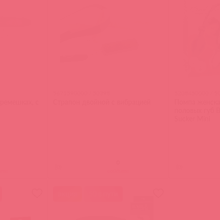
5671590000 / 50398
5208450000 / 5
ремешках, с
Страпон двойной с вибрацией
Помпа женска
половых губ B
Sucker Mini
(
0
)
(
0
)
ите
войдите
акция
50 в пути