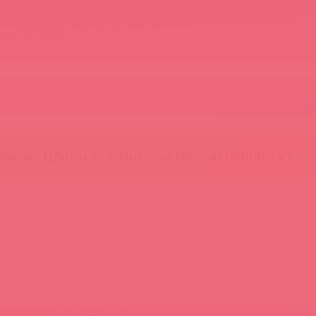
Новости
Энциклопедия брендов
Обучение
Тайфе
БАДы
Скидки до -50%
Гляньте
окупку Шунги 😚
⚡ Интерактивный набор ⚡
🕯️ Све