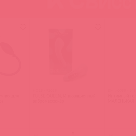
HO29 / 92089
BMN-0098 / 849
умная для
PULSE QUEEN, Инновационный
Интимный ге
ра
вибромассажёр
МАЛЕНЬКАЯ 
(
0
)
(
0
)