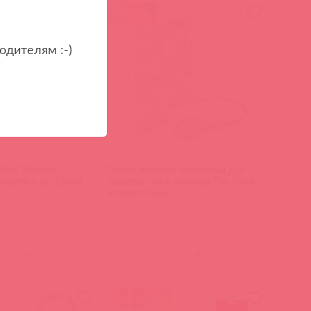
8 в пути
одителям :-)
 199
5200120000 / 55436
плаг Харнесс,
Помпа женская вакуумная для
лируется до 134см
половых губ и клитора The Black
Treasure Pussy
(
0
)
войдите
войдите
акция