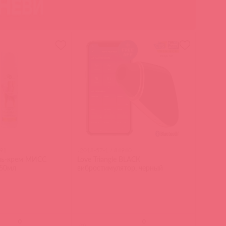
91
J2018-57-1 / 84940
ль-крем МИСС
Love Triangle BLACK
50мл
вибростимулятор, черный
(
0
)