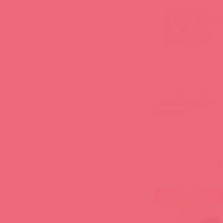
5667720000 / 53610
Страпон двойной на 
вибрацией
(
0
)
войд
акция
10 в пути