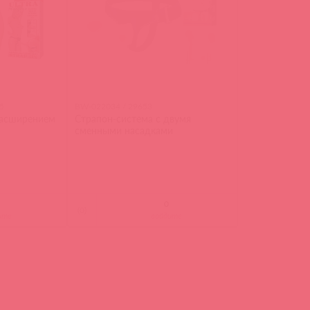
5
BW-022034 / 29653
расширением
Страпон-система с двумя
сменными насадками
(
0
)
ите
войдите