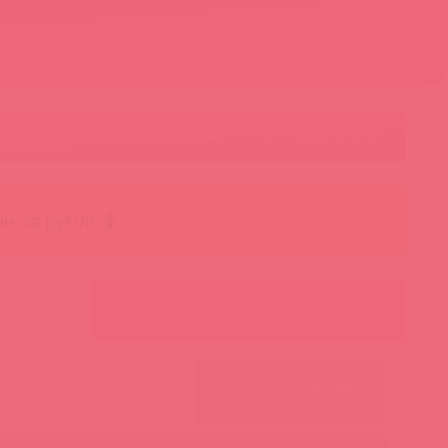
Контакты
Корзина
ст
Личный кабинет
+7 495 787-98-83
Акции
Лидеры
Товар в пути
чи за рубль 🕯️
Ваш менеджер:
Авторизуйтесь
ПОИСК ПО ФИЛЬТРАМ