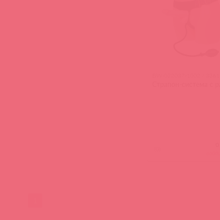
BW-022037-1002 / 3361
Страпон-система с 
(
0
)
войд
1