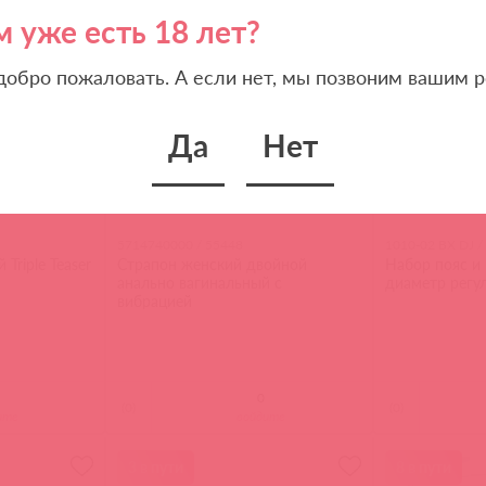
м уже есть 18 лет?
 добро пожаловать. А если нет, мы позвоним вашим р
Да
Нет
5714740000 / 55448
1010-02 BX DJ /
Triple Teaser
Страпон женский двойной
Набор пояс и 
анально вагинальный с
диаметр регу
вибрацией
(
0
)
(
0
)
ите
войдите
3 в пути
8 в пути