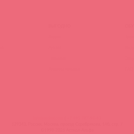
ВЫГОДНО
ОБУ
Акции
Трен
ия
Аутлет
Вид
Новинки
Энц
Лидеры продаж
FAQ
info@astkol.com
|
+7 495 787-98-83
129343, Россия, Москва, проезд Серебрякова, 14б, стр. 7
©1998-2026 Асткол-Альфа