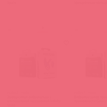
Space
эрекционным кольцо
(
0
)
(
0
)
войдите
в
HUE015 / 92858
HUE017 / 92860
Эрекционное виброкольцо с
Вибромассажер прос
клиторальной подушечкой Infinity
промежности Galaxy
Ignite