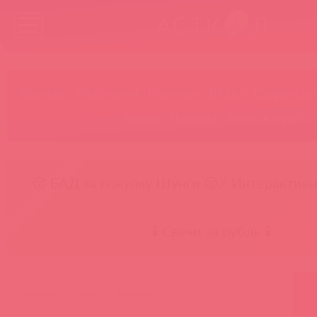
Бренды
Категории
Новинки
БАДы
Скидки до
Акции
Лидеры
Товар в пути
😚 БАД за покупку Шунги 😚
⚡ Интерактивн
🕯️ Свечи за рубль 🕯️
главная
теги
hueman