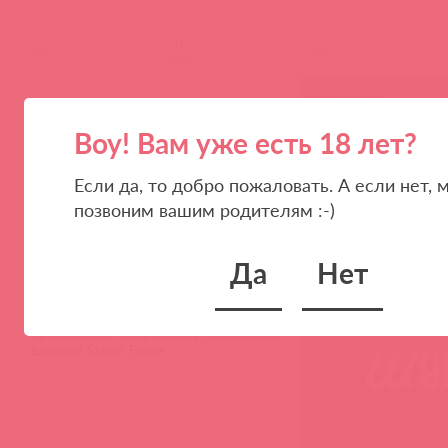
(
0
)
(
0
)
войдите
в
Воу! Вам уже есть 18 лет?
Если да, то добро пожаловать. А если нет, 
позвоним вашим родителям :-)
Да
Нет
HUE021 / 92863
Эрекционное виброкольцо с анальной
ёлочкой Stellar Force