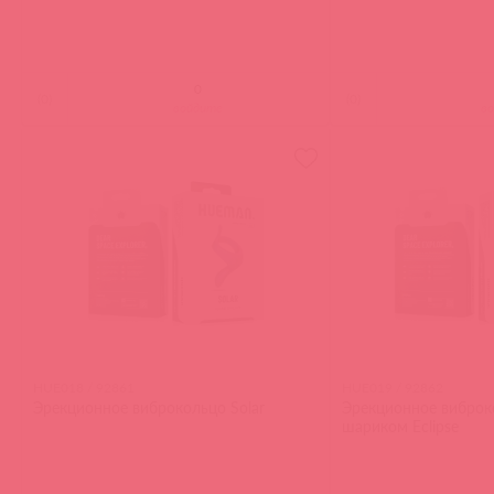
(
0
)
(
0
)
войдите
в
HUE018 / 92861
HUE019 / 92862
Эрекционное виброкольцо Solar
Эрекционное виброк
шариком Eclipse