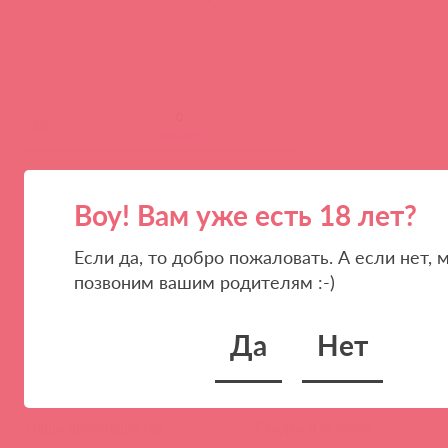
(
0
)
войдите
Воу! Вам уже есть 18 лет?
1
100
300
ПОКАЗЫВАТЬ ПО
Если да, то добро пожаловать. А если нет, 
позвоним вашим родителям :-)
Да
Нет
ПАРТНЕРАМ
КОМПАНИЯ
Стать клиентом
О нас
Наши преимущества
Скидки и условия