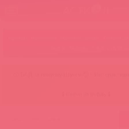
Бренды
Категории
Новинки
БАДы
Скидки до
Акции
Лидеры
Товар в пути
😚 БАД за покупку Шунги 😚
⚡ Интерактивн
🕯️ Свечи за рубль 🕯️
главная
теги
качели