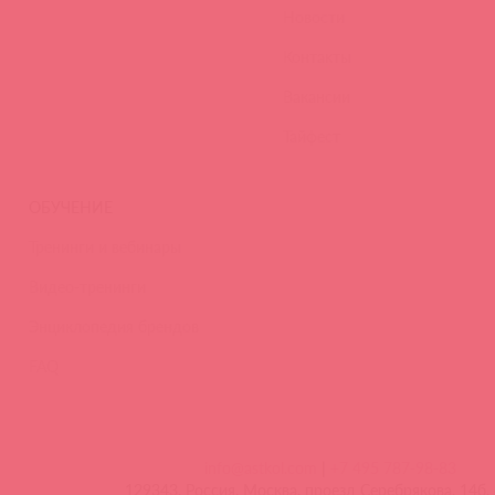
Новости
Контакты
Вакансии
Тайфест
ОБУЧЕНИЕ
Тренинги и вебинары
Видео-тренинги
Энциклопедия брендов
FAQ
info@astkol.com
|
+7 495 787-98-83
129343, Россия, Москва, проезд Серебрякова, 14б, 