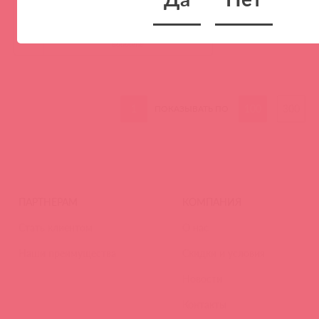
(
0
)
войдите
1
100
300
ПОКАЗЫВАТЬ ПО
ПАРТНЕРАМ
КОМПАНИЯ
Стать клиентом
О нас
Наши преимущества
Скидки и условия
Новости
Контакты