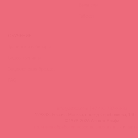
Вакансии
Тайфест
ОБУЧЕНИЕ
Тренинги и вебинары
Видео-тренинги
Энциклопедия брендов
FAQ
info@astkol.com
|
+7 495 787-98-83
129343, Россия, Москва, проезд Серебрякова, 14б, 
©1998-2026 Асткол-Альфа
политика обработки персональных данных
и
карта