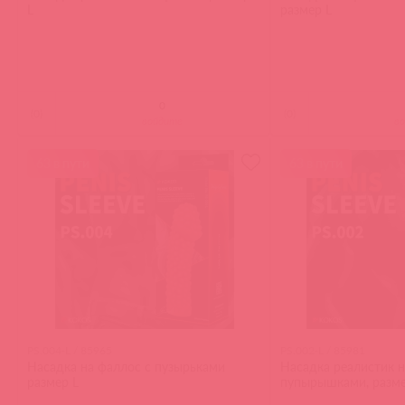
L
размер L
(
0
)
(
0
)
войдите
в
63 в пути
63 в пути
PS.004-L / 85965
PS.002-L / 85981
Насадка на фаллос с пузырьками
Насадка реалистик н
размер L
пупырышками, разме