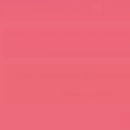
Бренды
Категории
Новинки
БАДы
Скидки до
Акции
Лидеры
Товар в пути
😚 БАД за покупку Шунги 😚
⚡ Интерактивн
🕯️ Свечи за рубль 🕯️
главная
теги
kokos penis sleeve