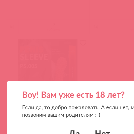
(
0
)
(
0
)
войдите
в
Воу! Вам уже есть 18 лет?
PS.005-L / 86164
Если да, то добро пожаловать. А если нет, 
Насадка на фаллос с крупными
позвоним вашим родителям :-)
пузырьками размер L
Да
Нет