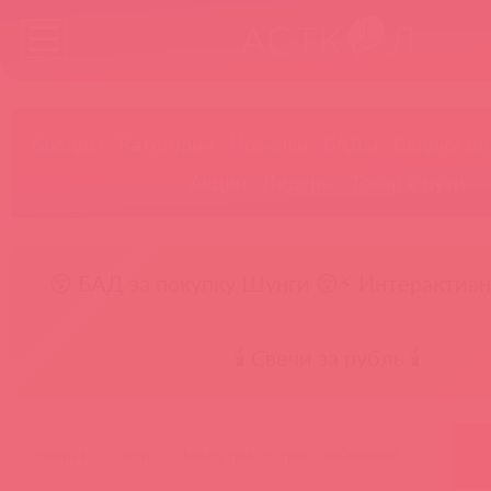
Бренды
Категории
Новинки
БАДы
Скидки до
Акции
Лидеры
Товар в пути
😚 БАД за покупку Шунги 😚
⚡ Интерактивн
🕯️ Свечи за рубль 🕯️
главная
теги
kokos три сестры с вибрацией