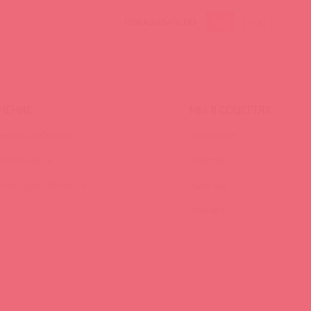
100
300
ПОКАЗЫВАТЬ ПО
ЧЕНИЕ
МЫ В СОЦСЕТЯХ
инги и вебинары
Вконтакте
ео-тренинги
Telegram
иклопедия брендов
Качалка
YouTube