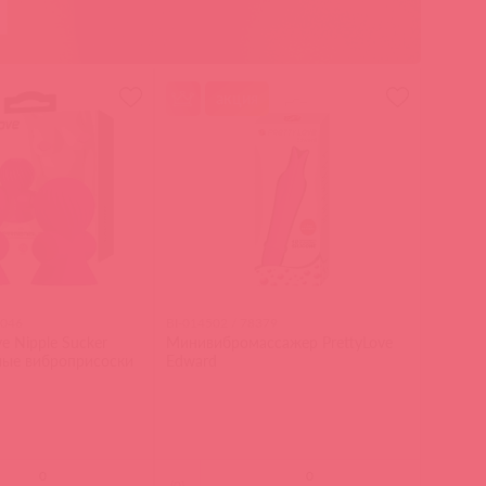
акция
4046
BI-014502 / 78379
ve Nipple Sucker
Минивибромассажер PrettyLove
ые виброприсоски
Edward
(
0
)