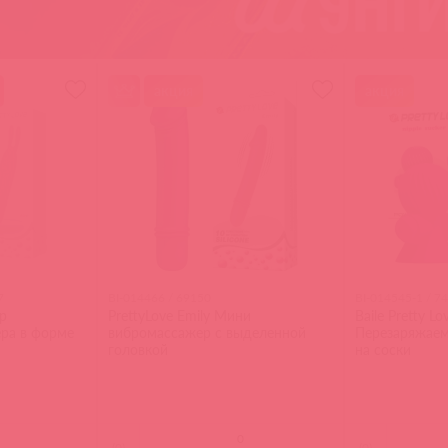
акция
акция
7
BI-014466 / 69150
BI-014545-1 / 7
р
PrettyLove Emily Мини
Baile Pretty Lo
ра в форме
вибромассажер с выделенной
Перезаряжаем
головкой
на соски
(
0
)
(
0
)