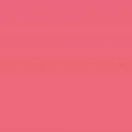
Новости
Энциклопедия брендов
Обучение
Тайфе
БАДы
Скидки до -50%
Гляньте
окупку Шунги 😚
⚡ Интерактивный набор ⚡
🕯️ Све