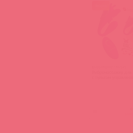
акция
BI-014824W / 86141
Вибромассажер для 
с пультом управлени
(
0
)
войд