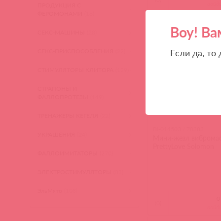
войд
ПРОДУКЦИЯ С
ФЕРОМОНАМИ
(16)
акция
Воу! Ва
СЕКС-МАШИНЫ
(28)
СЕКС-ПРИСПОСОБЛЕНИЯ
(22)
Если да, то
СТИМУЛЯТОРЫ КЛИТОРА
(129)
СТРАПОНЫ И
ФАЛЛОПРОТЕЗЫ
(149)
ТРЕНАЖЕРЫ КЕГЕЛЯ
(22)
BI-014503 / 78383
УКРАШЕНИЯ
(24)
Мини-жезл виброма
PrettyLove Solomon
ФАЛЛОИМИТАТОРЫ
(270)
ЭЛЕКТРОСТИМУЛЯТОРЫ
(83)
ЭльМято
(108)
(
0
)
войд