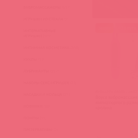
ВИБРОМАССАЖЕРЫ
(619)
ИГРУШКИ ИЗ СТЕКЛА
(2)
акция
40 в пути
ИНТЕРАКТИВНЫЕ
ИГРУШКИ
(102)
ИНТИМНАЯ КОСМЕТИКА
(358)
КУКЛЫ
(13)
ЛУБРИКАНТЫ
(317)
НАБОРЫ СЕКС-ИГРУШЕК
(23)
BI-014191-0603S / 4632
НАСАДКИ И КОЛЬЦА
(271)
Boyce вибромассаже
миниатюрного разме
НОВИНКИ
(28)
кролика
ПОМПЫ
(51)
ПРЕЗЕРВАТИВЫ
(2)
(
0
)