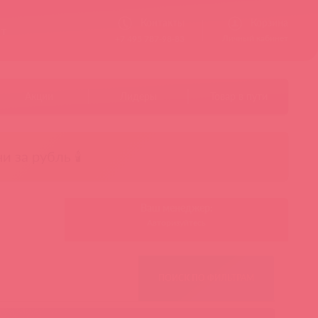
Контакты
Корзина
ст
Личный кабинет
+7 495 787-98-83
Акции
Лидеры
Товар в пути
чи за рубль 🕯️
Ваш менеджер:
Авторизуйтесь
ПОИСК ПО ФИЛЬТРАМ