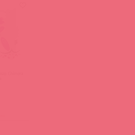
пар Chimera
я
ите