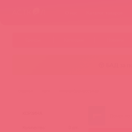
О нас
Каталог товаров
Бренды
Категории
Новинки
😚 БАД за п
главная
теги
минивибромассажер
КОРЗИНА
Количество:
0
шт.