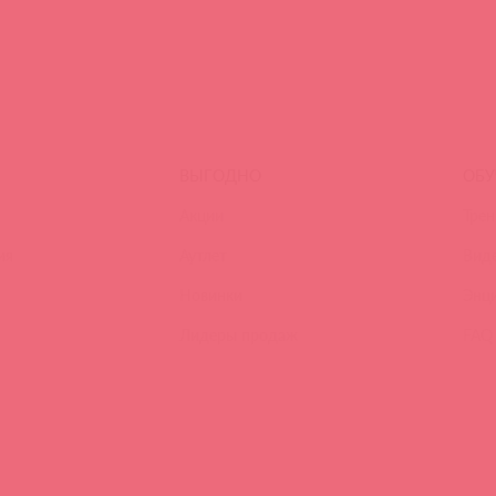
ВЫГОДНО
ОБУ
Акции
Трен
ия
Аутлет
Вид
Новинки
Энц
Лидеры продаж
FAQ