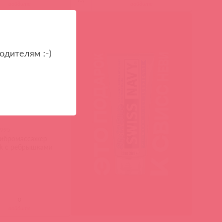
войдите
войдите
в пути
одителям :-)
2995
вибромассажер
ck с ребрышками
войдите