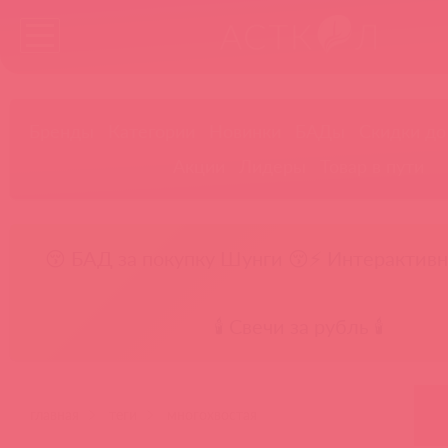
Бренды
Категории
Новинки
БАДы
Скидки до
Акции
Лидеры
Товар в пути
😚 БАД за покупку Шунги 😚
⚡ Интерактивн
🕯️ Свечи за рубль 🕯️
главная
теги
многохвостая