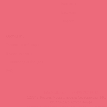
Контакты
Вакансии
Тайфест
ОБУЧЕНИЕ
Тренинги и вебинары
Видео-тренинги
Энциклопедия брендов
FAQ
info@astkol.com
|
+7 495 787-98-83
129343, Россия, Москва, проезд Серебрякова, 14б, 
©1998-2026 Асткол-Альфа
политика обработки персональных данных
и
карта