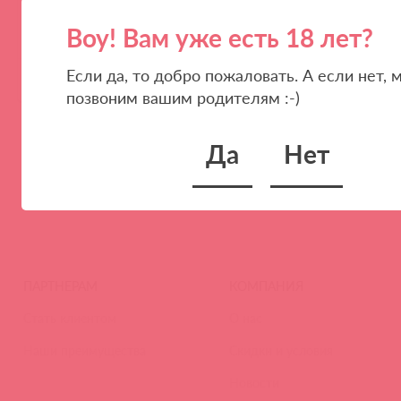
Воу! Вам уже есть 18 лет?
Если да, то добро пожаловать. А если нет, 
(
0
)
войдите
позвоним вашим родителям :-)
Да
Нет
1
100
300
ПОКАЗЫВАТЬ ПО
ПАРТНЕРАМ
КОМПАНИЯ
Стать клиентом
О нас
Наши преимущества
Скидки и условия
Новости