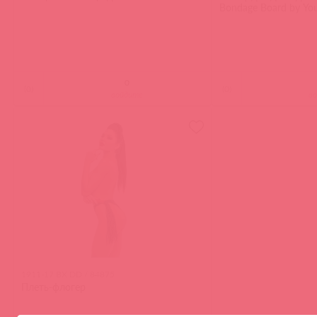
Bondage Board by Yo
(
0
)
(
0
)
войдите
в
1911-17 BX DD / 84875
Плеть-флогер