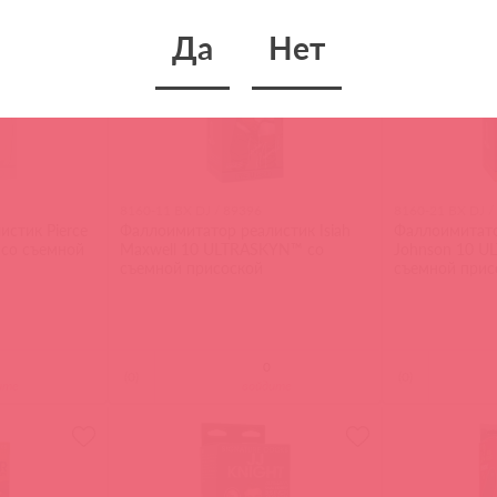
Да
Нет
8160-11 BX DJ / 89396
8160-21 BX DJ /
стик Pierce
Фаллоимитатор реалистик Isiah
Фаллоимитато
 со съемной
Maxwell 10 ULTRASKYN™ со
Johnson 10 U
съемной присоской
съемной прис
(
0
)
(
0
)
ите
войдите