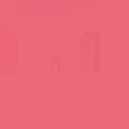
акция
63371
BW-008088 / 66771
р с
Baile Fiery Dong Вибромассажер-
ием The Amazing
ротатор с функцией нагрева
istic® Cock - White
(
0
)