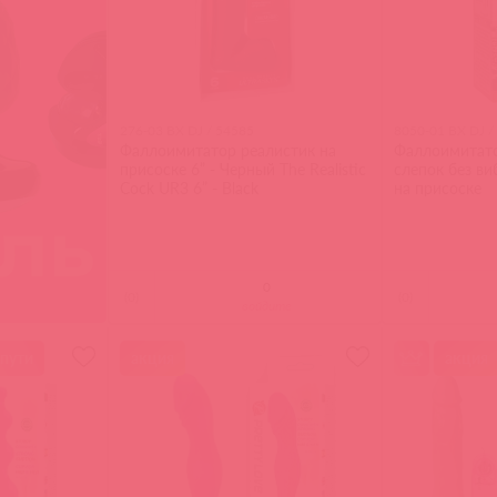
276-03 BX DJ / 54585
8050-01 BX DJ /
Фаллоимитатор реалистик на
Фаллоимитато
присоске 6” - Черный The Realistic
слепок без ви
Cock UR3 6” - Black
на присоске
(
0
)
(
0
)
войдите
 пути
акция
акция