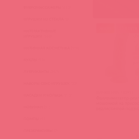
ВИБРОМАССАЖЕРЫ
(613)
ИГРУШКИ ИЗ СТЕКЛА
(2)
акция
15 в пути
ИНТЕРАКТИВНЫЕ
ИГРУШКИ
(102)
ИНТИМНАЯ КОСМЕТИКА
(358)
КУКЛЫ
(13)
ЛУБРИКАНТЫ
(317)
НАБОРЫ СЕКС-ИГРУШЕК
(23)
BW-008102N / 83971
НАСАДКИ И КОЛЬЦА
(271)
Фаллоимитатор-реал
мошонкой на присос
НОВИНКИ
(27)
реалистичной подв
текстурой Beautiful 
ПОМПЫ
(51)
ПРЕЗЕРВАТИВЫ
(2)
(
0
)