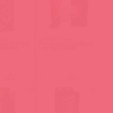
 13019
BM-00900T46Z / 56454
 цвет черный Black
Мастурбатор вагина с вибрацией
istic® Cock
в тубе Crazy Bull DELIA
(
0
)
войдите
войдите