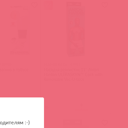
/ 58755
8160-22 BX DJ / 87981
агина в тубусе
Насадка реалистик 11'' Anton
Harden ULTRASKYN™ Cock with
Removable Vac-U-Lock
(
0
)
войдите
войдите
одителям :-)