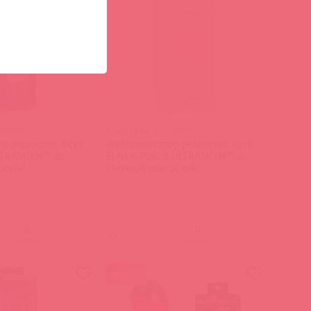
 89774
8160-14 BX DJ / 89777
р реалистик Ricky
Фаллоимитатор реалистик Jordi
LTRASKYN™ со
El Nino Polla 8 ULTRASKYN™ со
оской
съемной присоской
(
0
)
войдите
войдите
акция