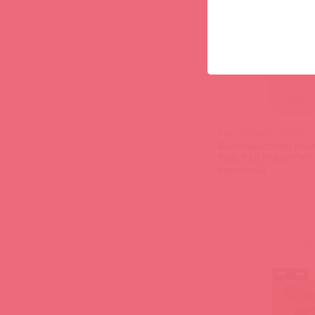
8160-10 BX DJ / 89395
Фаллоимитатор реали
Paris 9 ULTRASKYN™
присоской
(
0
)
войд