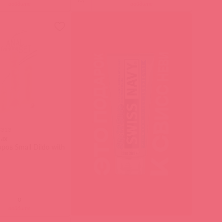
войдите
войдите
3313
ых
ов Small Dildo with
войдите