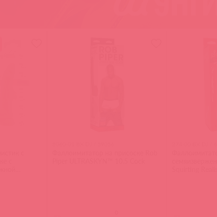
8060-01 BX DJ / 59056
274-00 BX DJ / 
истик с
Фаллоимитатор на присоске Rob
Фаллоимитато
ке с
Piper ULTRASKYN™ 10.5 Cock
семяизвержен
ижной
Squirting Real
Angelo
(
0
)
(
0
)