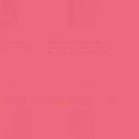
 51459
1160-01 BX DJ / 49611
р реалистик
Вибромассажер реалистик 6 с
брации Mr. Marcus
мошонкой на присоске The
Realistic® Cock UR3® Vibrating 6”
- White
(
0
)
войдите
войдите
15 в пути
акция
50 в пути