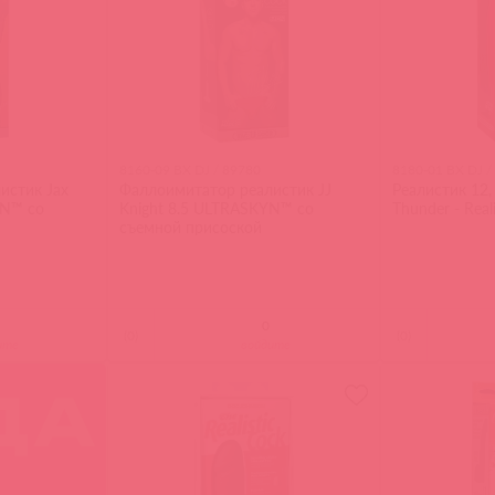
8160-09 BX DJ / 89780
8180-01 BX DJ /
истик Jax
Фаллоимитатор реалистик JJ
Реалистик 12,
YN™ со
Knight 8.5 ULTRASKYN™ со
Thunder - Real
съемной присоской
(
0
)
(
0
)
ите
войдите