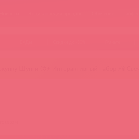
Новости
Энциклопедия брендов
Обучение
Тайфе
БАДы
Скидки до -50%
Гляньте
окупку Шунги 😚
⚡ Интерактивный набор ⚡
🕯️ Све