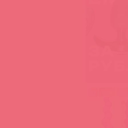
акция
20 в