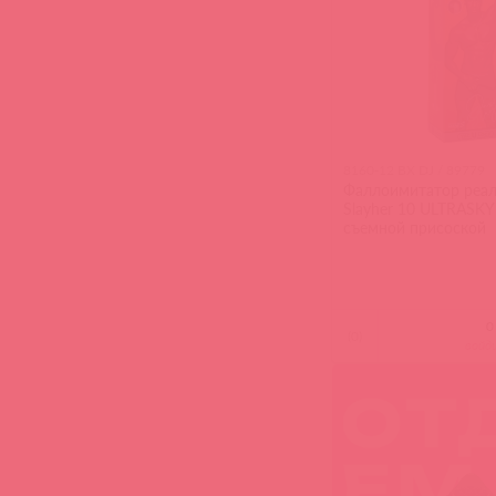
8160-12 BX DJ / 89779
Фаллоимитатор реал
Slayher 10 ULTRASK
съемной присоской
(
0
)
войд