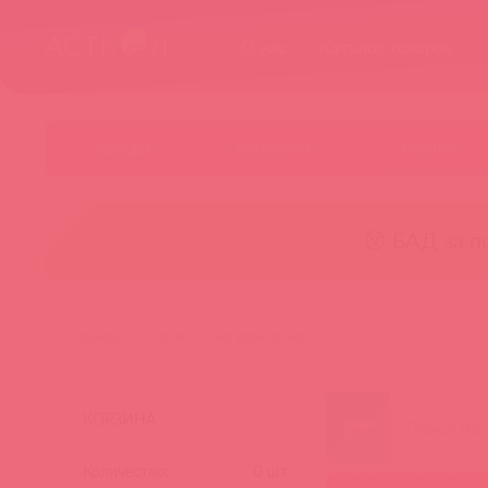
О нас
Каталог товаров
Бренды
Категории
Новинки
😚 БАД за п
главная
теги
на присоске
КОРЗИНА
Количество:
0
шт.