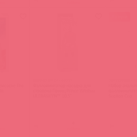
ите
войдите
8 в пути
8060-05 BX DJ / 69517
5241150000 / 7
рисоске The
Фаллоимитатор-насадка для
Набор анальн
la
страпона Принц Prince Yahshua
фаллоимитатор
ULTRASKYN™ 10.5”
Suction Cup
(
0
)
(
0
)
ите
войдите