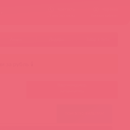
Контакты
Корзина
ст
Личный кабинет
+7 495 787-98-83
Акции
Лидеры
Товар в пути
чи за рубль 🕯️
Ваш менеджер:
Авторизуйтесь
ПОИСК ПО ФИЛЬТРАМ