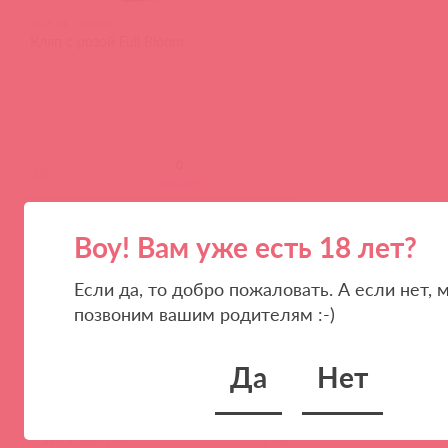
AG574 / 92842
Кляп с розой Full Bloom
(
0
)
войдите
Воу! Вам уже есть 18 лет?
1
100
300
ПОКАЗЫВАТЬ ПО
Если да, то добро пожаловать. А если нет, 
позвоним вашим родителям :-)
Да
Нет
ПАРТНЕРАМ
КОМПАНИЯ
Стать клиентом
О нас