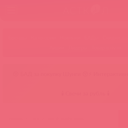
Бренды
Категории
Новинки
БАДы
Скидки до
Акции
Лидеры
Товар в пути
😚 БАД за покупку Шунги 😚
⚡ Интерактивн
🕯️ Свечи за рубль 🕯️
главная
теги
one dc master series