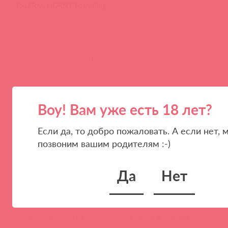
You2Toys HORNY Pony Plug
(
0
)
войдите
Воу! Вам уже есть 18 лет?
1
100
300
ПОКАЗЫВАТЬ ПО
Если да, то добро пожаловать. А если нет, 
позвоним вашим родителям :-)
Да
Нет
ПАРТНЕРАМ
КОМПАНИЯ
Стать клиентом
О нас
Наши преимущества
Скидки и условия