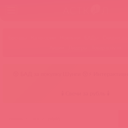
Бренды
Категории
Новинки
БАДы
Скидки до
Акции
Лидеры
Товар в пути
😚 БАД за покупку Шунги 😚
⚡ Интерактивн
🕯️ Свечи за рубль 🕯️
главная
теги
petplay