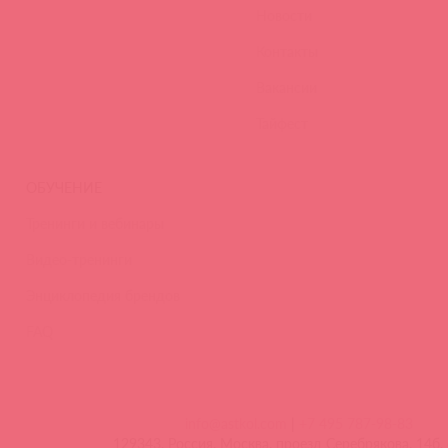
Новости
Контакты
Вакансии
Тайфест
ОБУЧЕНИЕ
Тренинги и вебинары
Видео-тренинги
Энциклопедия брендов
FAQ
info@astkol.com
|
+7 495 787-98-83
129343, Россия, Москва, проезд Серебрякова, 14б, 