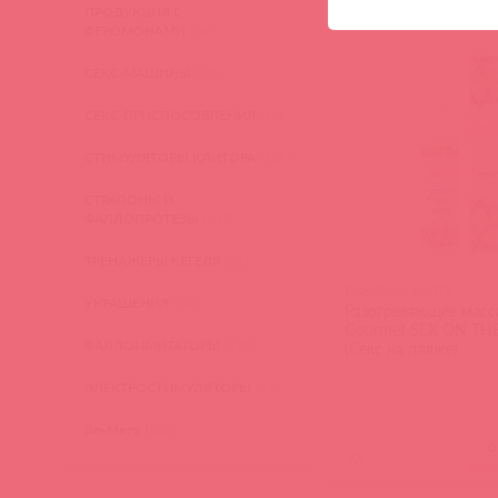
войд
ПРОДУКЦИЯ С
ФЕРОМОНАМИ
(16)
СЕКС-МАШИНЫ
(28)
СЕКС-ПРИСПОСОБЛЕНИЯ
(22)
СТИМУЛЯТОРЫ КЛИТОРА
(129)
СТРАПОНЫ И
ФАЛЛОПРОТЕЗЫ
(149)
ТРЕНАЖЕРЫ КЕГЕЛЯ
(22)
D882508 / 88079
УКРАШЕНИЯ
(24)
Разогревающее масс
Gourmet SEX ON TH
ФАЛЛОИМИТАТОРЫ
(270)
(Секс на пляже)
ЭЛЕКТРОСТИМУЛЯТОРЫ
(83)
ЭльМято
(108)
(
0
)
войд