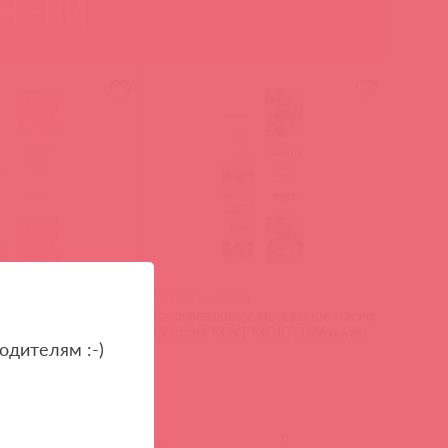
6
D882096 / 88078
е массажное масло
Разогревающее массажное масло
AWBERRY
Gourmet MINT MOJITO (Мохито)
одителям :-)
(
0
)