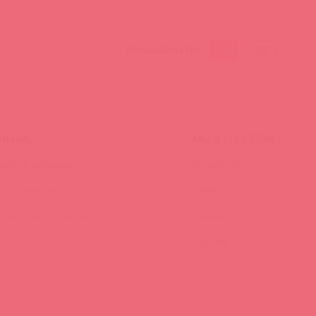
100
300
ПОКАЗЫВАТЬ ПО
ЧЕНИЕ
МЫ В СОЦСЕТЯХ
инги и вебинары
Вконтакте
ео-тренинги
Telegram
иклопедия брендов
Качалка
YouTube