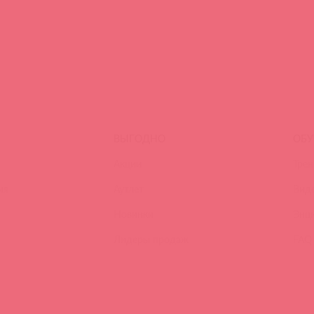
ВЫГОДНО
ОБУ
Акции
Трен
ия
Аутлет
Вид
Новинки
Энц
Лидеры продаж
FAQ