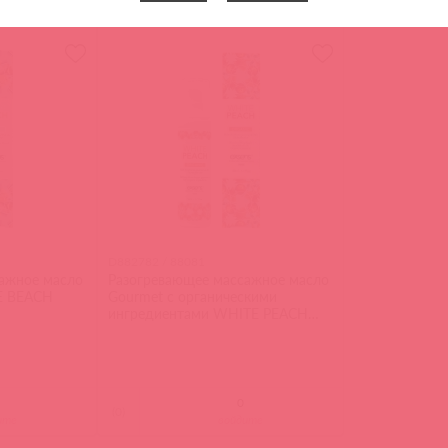
ите
войдите
D882782 / 88081
ажное масло
Разогревающее массажное масло
E BEACH
Gourmet с органическими
ингредиентами WHITE PEACH
ORGANIC (Белый персик)
(
0
)
ите
войдите