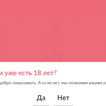
м уже есть 18 лет?
D882058 / 88075
D882065 / 8807
ажное масло
Разогревающее массажное масло
Разогревающе
A (Ваниль)
Gourmet COCONUT (Кокос)
Gourmet STR
 добро пожаловать. А если нет, мы позвоним вашим р
(Клубника)
Да
Нет
(
0
)
(
0
)