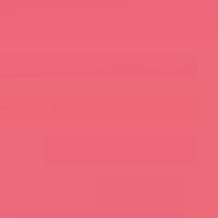
Контакты
Корзина
ст
Личный кабинет
+7 495 787-98-83
Акции
Лидеры
Товар в пути
чи за рубль 🕯️
Ваш менеджер:
Авторизуйтесь
ПОИСК ПО ФИЛЬТРАМ