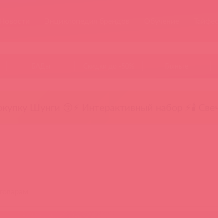
Новости
Энциклопедия брендов
Обучение
Тайфе
БАДы
Скидки до -50%
Гляньте
окупку Шунги 😚
⚡ Интерактивный набор ⚡
🕯️ Све