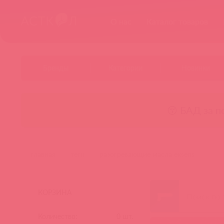
О нас
Каталог товаров
Бренды
Категории
Новинки
😚 БАД за п
главная
теги
разогревающие масла exsens
КОРЗИНА
Количество:
0
шт.