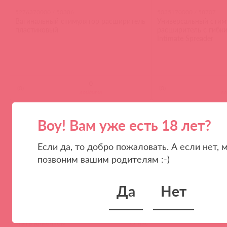
5276370000 / 50386
5035170000 / 58707
Вагинальный стимулятор расширитель
Универсальный стим
пластиковый
расширитель с гибк
Intimate Spreader
(
0
)
(
0
)
войдите
в
Воу! Вам уже есть 18 лет?
1
100
300
ПОКАЗЫВАТЬ ПО
Если да, то добро пожаловать. А если нет, 
позвоним вашим родителям :-)
Да
Нет
ПАРТНЕРАМ
КОМПАНИЯ
Стать клиентом
О нас