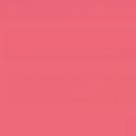
Бренды
Категории
Новинки
БАДы
Скидки до
Акции
Лидеры
Товар в пути
😚 БАД за покупку Шунги 😚
⚡ Интерактивн
🕯️ Свечи за рубль 🕯️
главная
теги
вагинальный расширитель