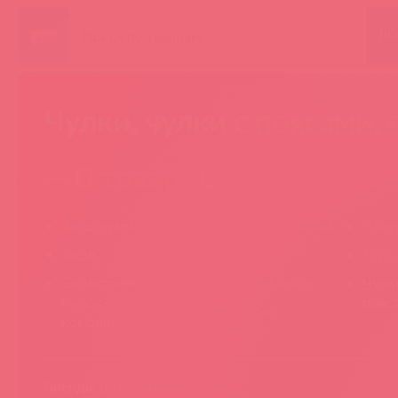
ПО
Чулки, чулки с поясами, 
— 0 товаров
Аксессуары
Игровые костюмы
Плат
Боди
Колготки
Трус
Бодистокинсы
Мужское белье
Чулки
(чулок-
пояса
Перчатки,
комбинезон)
митенки
Бренды по категории