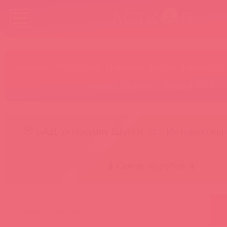
Бренды
Категории
Новинки
БАДы
Скидки до
Акции
Лидеры
Товар в пути
😚 БАД за покупку Шунги 😚
⚡ Интерактивн
🕯️ Свечи за рубль 🕯️
главная
каталог