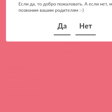
Если да, то добро пожаловать. А если нет, 
Стать клиентом
О нас
позвоним вашим родителям :-)
Наши преимущества
Скидки и условия
Да
Нет
Новости
Контакты
Вакансии
Тайфест
ОБУЧЕНИЕ
Тренинги и вебинары
Видео-тренинги
Энциклопедия брендов
FAQ