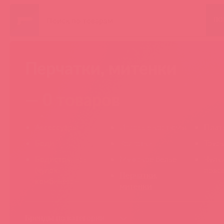
ПО
Перчатки, митенки
— 0 товаров
Аксессуары
Игровые костюмы
Плат
Боди
Колготки
Трус
Бодистокинсы
Мужское белье
Чулки
(чулок-
пояса
Перчатки,
комбинезон)
митенки
Бренды по категории