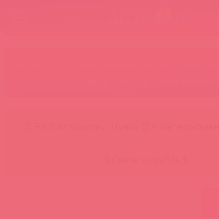
Бренды
Категории
Новинки
БАДы
Скидки до
Акции
Лидеры
Товар в пути
😚 БАД за покупку Шунги 😚
⚡ Интерактивн
🕯️ Свечи за рубль 🕯️
главная
каталог