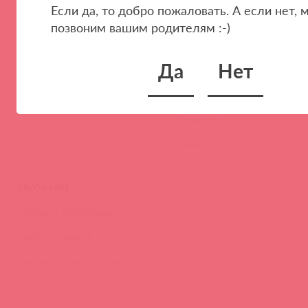
Если да, то добро пожаловать. А если нет, 
Стать клиентом
О нас
позвоним вашим родителям :-)
Наши преимущества
Скидки и условия
Да
Нет
Новости
Контакты
Вакансии
Тайфест
ОБУЧЕНИЕ
Тренинги и вебинары
Видео-тренинги
Энциклопедия брендов
FAQ