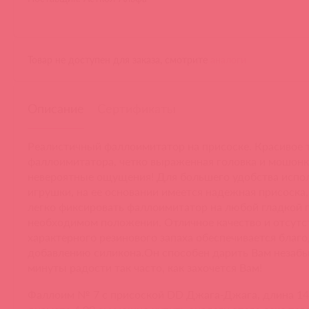
Товар не доступен для заказа, смотрите
аналоги
Описание
Сертификаты
Реалистичный фаллоимитатор на присоске. Красивое 
фаллоимитатора, четко выраженная головка и мошонк
невероятные ощущения! Для большего удобства испол
игрушки, на ее основании имеется надежная присоска
легко фиксировать фаллоимитатор на любой гладкой 
необходимом положении. Отличное качество и отсутс
характерного резинового запаха обеспечивается благ
добавлению силикона.Он способен дарить Вам незаб
минуты радости так часто, как захочется Вам!
Фаллоим № 7 с присоской DD Джага-Джага, длина 14.