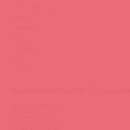
Длина рабочей зоны, см:
Диаметр, см:
Торговая марка:
Цвет:
Тип упаковки:
EAN-13:
Поставщик:
Фаллоимитатор № 7 с присос
Фаллоим № 7 с присоской
Код: 33307
Артикул: 101-07 BX DD
Штрих-код: 4620017190073
Поставщик: Асткол-Альфа