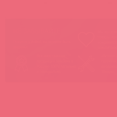
(
0
)
(
0
)
НЕ ЗАБЫВАЙТЕ!
Мы продае
товары, ко
Покупая у Astkol, вы можете быть
понравятс
уверены:
покупател
Вся иностранная
«Асткол-
продукция завезена в
гарантию
Россию 100% легально
продающ
и официально
товары