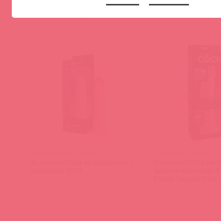
(
0
)
(
0
)
3201-69 BX DD / 83491
5716-21 PD / 83803
Фаллоимитатор из киберкожи с
Фаллоимитатор на п
присоской №69
Тройная плотность Ki
9 Triple Density Cock 