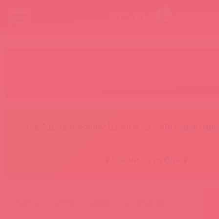
Бренды
Категории
Новинки
БАДы
Скидки до
Акции
Лидеры
Товар в пути
😚 БАД за покупку Шунги 😚
⚡ Интерактивн
🕯️ Свечи за рубль 🕯️
главная
каталог
архив
101-07 bx dd