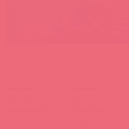
понравятс
уверены:
покупател
Вся иностранная
«Асткол-
продукция завезена в
гарантию
Россию 100% легально
продающ
и официально
товары
ПАРТНЕРАМ
КОМПАНИЯ
Стать клиентом
О нас
Наши преимущества
Скидки и условия
Новости