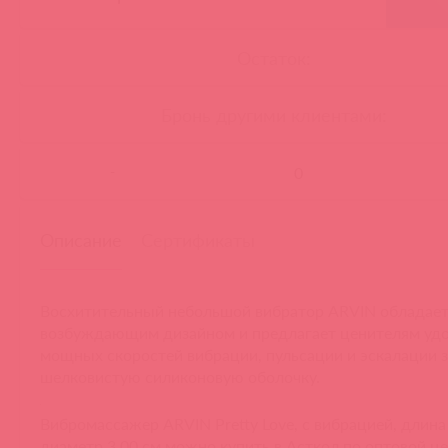
Остаток:
Бронь другими клиентами:
-
Описание
Сертификаты
Восхитительный небольшой вибратор ARVIN обладае
возбуждающим дизайном и предлагает ценителям удо
мощных скоростей вибрации, пульсации и эскалации 
шелковистую силиконовую оболочку.
Вибромассажер ARVIN Pretty Love, c вибрацией, длина 
диаметр 3.00 см можно купить в Асткол по оптовой ц