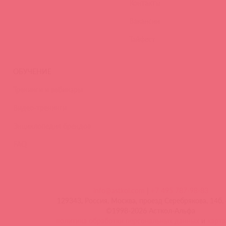
Контакты
Вакансии
Тайфест
ОБУЧЕНИЕ
Тренинги и вебинары
Видео-тренинги
Энциклопедия брендов
FAQ
info@astkol.com
|
+7 495 787-98-83
129343, Россия, Москва, проезд Серебрякова, 14б, 
©1998-2026 Асткол-Альфа
политика обработки персональных данных
и
карта