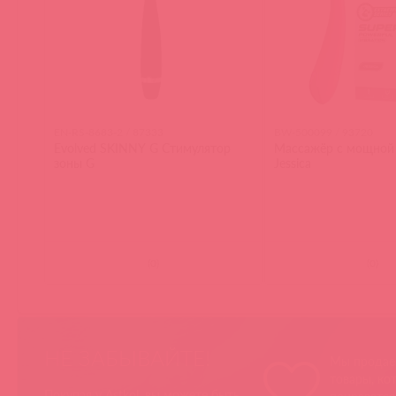
EN-RS-8683-2 / 87333
BW-500099 / 93720
Evolved SKINNY G Стимулятор
Массажёр с мощной
зоны G
Jessica
(
0
)
(
0
)
НЕ ЗАБЫВАЙТЕ!
Мы продае
товары, ко
Покупая у Astkol, вы можете быть