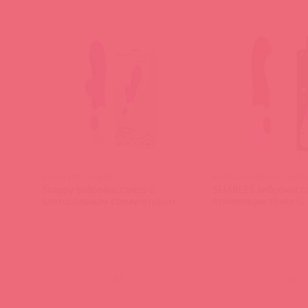
BI-014173 / 40826
BI-014221-0603S / 4631
Snappy вибромассажер с
SHARLES вибромасс
клиторальным стимулятором
стимуляции точки G
(
0
)
(
0
)