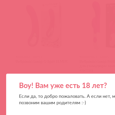
BI-014412 / 58751
BI-014218-1 / 66681
Вибромассажер G-Spot ELMER
Вибромассажер Prett
для стимуляции точк
клитора
Воу! Вам уже есть 18 лет?
(
0
)
(
0
)
Если да, то добро пожаловать. А если нет, 
позвоним вашим родителям :-)