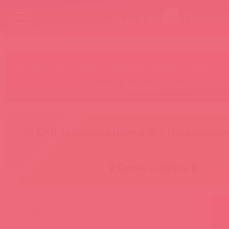
Бренды
Категории
Новинки
БАДы
Скидки до
Акции
Лидеры
Товар в пути
😚 БАД за покупку Шунги 😚
⚡ Интерактивн
🕯️ Свечи за рубль 🕯️
главная
каталог
baile pretty love
bi-014356