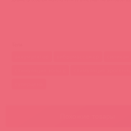
Теги
аккумулятор
вибромассажер
силикон
стимуляция зоны g
стимуляция эрогенны
суперцена
Похожие товары