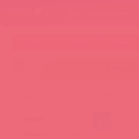
О нас
Каталог товаров
Бренды
Категории
Новинки
😚 БАД за п
главная
каталог
orion
5108070000
КОРЗИНА
Количество:
0
шт.