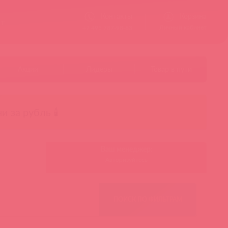
Контакты
Корзина
ст
Личный кабинет
+7 495 787-98-83
Акции
Лидеры
Товар в пути
чи за рубль 🕯️
Ваш менеджер:
Авторизуйтесь
ПОИСК ПО ФИЛЬТРАМ