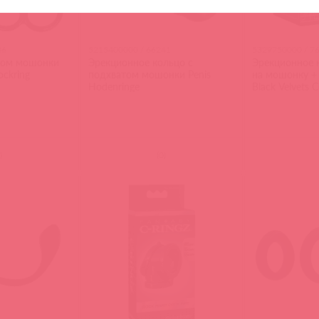
86
5215400000 / 66241
5329750000 / 7
том мошонки
Эрекционное кольцо с
Эрекционное 
Cockring
подхватом мошонки Penis
на мошонку +
Hodenringe
Black Velvets C
Plug
)
(
0
)