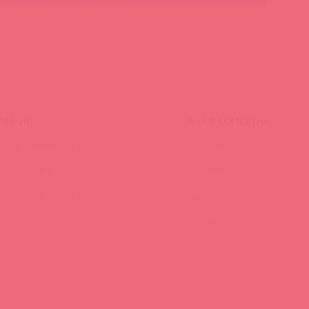
ЧЕНИЕ
МЫ В СОЦСЕТЯХ
инги и вебинары
Вконтакте
ео-тренинги
Telegram
иклопедия брендов
Качалка
YouTube