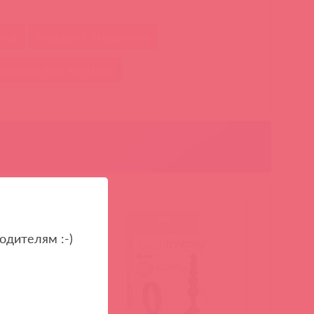
ожа
подхват мошонки
екционное кольцо
одителям :-)