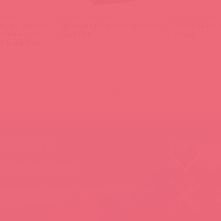
90847
5921-23 PD / 92551
SJ779A / 93803
льцо с утяжкой
Эрекционное кольцо Rock Hard
Triooo, набор
нальный плаг
Cock Pipe
колец
k & Ball Ring +
)
(
0
)
ЫВАЙТЕ!
Мы п
Ваш
 вы можете быть уверены:
 иностранная продукция завезена в Россию 100%
«А
ально и официально
на