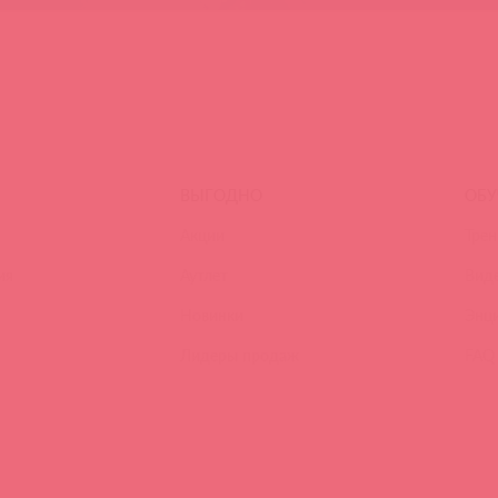
ВЫГОДНО
ОБУ
Акции
Трен
ия
Аутлет
Вид
Новинки
Энц
Лидеры продаж
FAQ