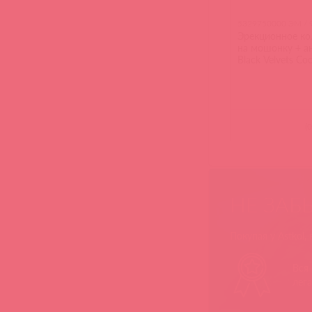
5329750000 ЭМ / 
Эрекционное ко
на мошонку + а
Black Velvets Coc
Plug
(
0
НЕ ЗАБ
Покупая у Astkol,
Вся
лег