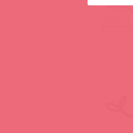
5226000000 / 586
Лассо с подхва
Triple Ball- und 
(
0