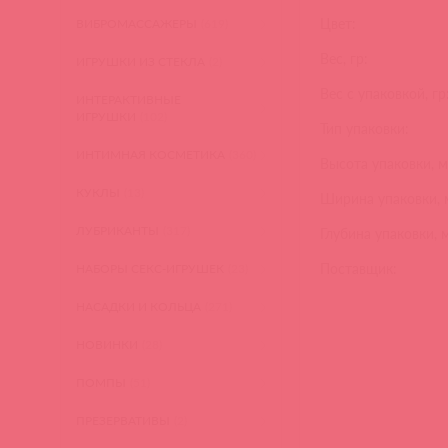
Цвет:
ВИБРОМАССАЖЕРЫ
(619)
Вес, гр:
ИГРУШКИ ИЗ СТЕКЛА
(2)
Вес с упаковкой, гр
ИНТЕРАКТИВНЫЕ
ИГРУШКИ
(102)
Тип упаковки:
ИНТИМНАЯ КОСМЕТИКА
(360)
Высота упаковки, м
КУКЛЫ
(13)
Ширина упаковки, 
ЛУБРИКАНТЫ
(317)
Глубина упаковки, 
Поставщик:
НАБОРЫ СЕКС-ИГРУШЕК
(23)
НАСАДКИ И КОЛЬЦА
(271)
НОВИНКИ
(28)
ПОМПЫ
(51)
ПРЕЗЕРВАТИВЫ
(2)