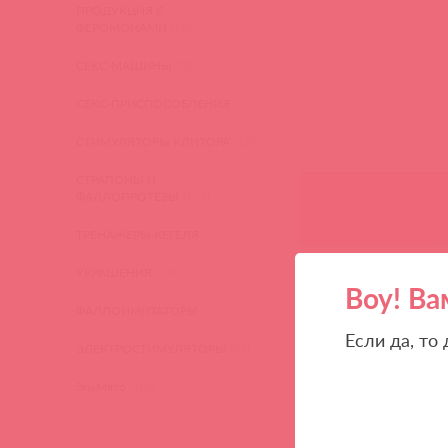
ПРОДУКЦИЯ С
ФЕРОМОНАМИ
(16)
СЕКС-МАШИНЫ
(28)
СЕКС-ПРИСПОСОБЛЕНИЯ
(22)
СТИМУЛЯТОРЫ КЛИТОРА
(129)
СТРАПОНЫ И
ФАЛЛОПРОТЕЗЫ
(149)
ТРЕНАЖЕРЫ КЕГЕЛЯ
(22)
УКРАШЕНИЯ
(24)
Воу! Ва
ФАЛЛОИМИТАТОРЫ
(270)
Если да, то
ЭЛЕКТРОСТИМУЛЯТОРЫ
(83)
ЭльМято
(108)