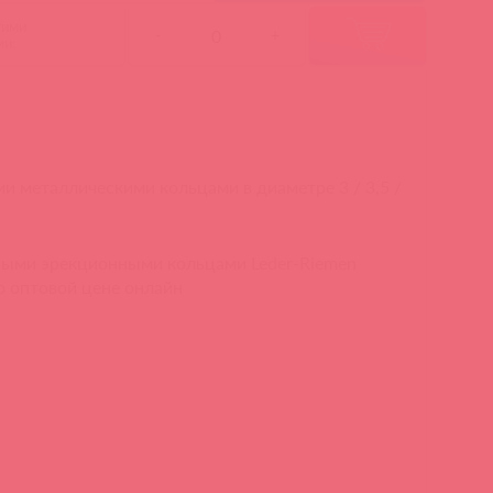
гими
-
+
ми:
и металлическими кольцами в диаметре 3 / 3,5 /
ными эрекционными кольцами Leder-Riemen
о оптовой цене онлайн