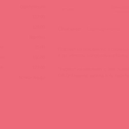
Серебристый
Бронь дру
Остаток:
клиента
117.00
:
129.00
Описание
Сертификаты
Коробка
м:
35.00
Подхват на мошонку с 3 сменным
4 см. Никель. Натуральная Кожа.
мм:
110.00
мм:
122.00
Подхват на мошонку с 3мя съем
ORION можно купить в Асткол п
Асткол-Альфа