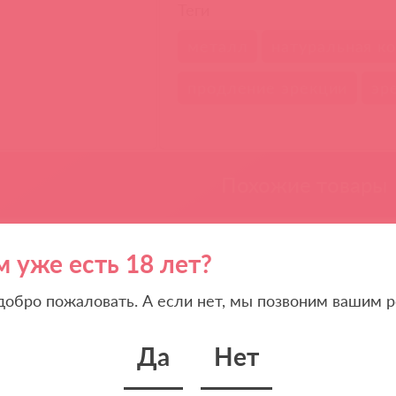
Теги
металл
натуральная к
продление эрекции
эр
Похожие товары
м уже есть 18 лет?
 добро пожаловать. А если нет, мы позвоним вашим р
Да
Нет