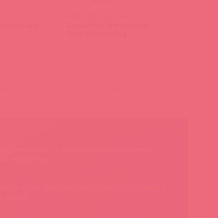
4623-23 PD ЭМ / 93941
 эрекционных
Стимулятор простаты Ass-
Gasm Cockring Plug
(
0
)
(
0
)
родаем только те товары, которые понравятся
им покупателям
сткол-Альфа» дает гарантию на все продающиеся у
с товары