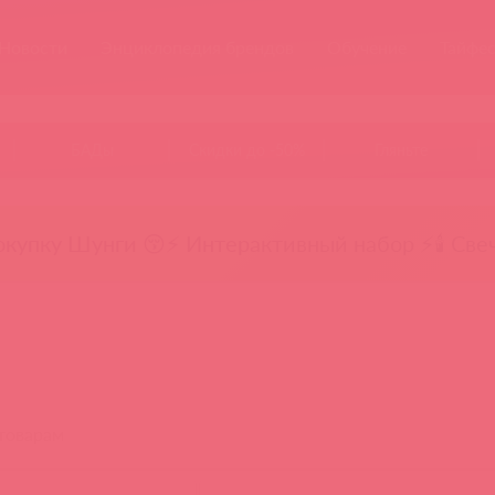
Новости
Энциклопедия брендов
Обучение
Тайфе
БАДы
Скидки до -50%
Гляньте
окупку Шунги 😚
⚡ Интерактивный набор ⚡
🕯️ Све