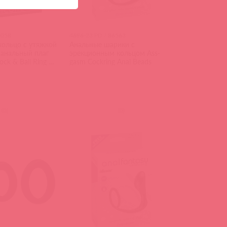
6058
4696-23 PD / 86563
кольцо с утяжкой
Анальные шарики с
 анальный плаг
эрекционным кольцом Ass-
ock & Ball Ring +
gasm Cockring Anal Beads
(
0
)
(
0
)