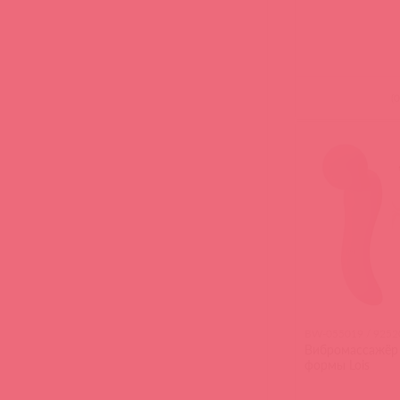
(
0
BW-055019 / 9252
Вибромассажёр 
формы Lois