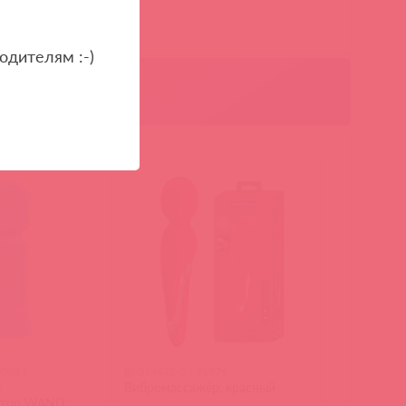
одителям :-)
90282
BI-014622-2 / 91876
e
Вибромассажёр, красный
ятор WAND