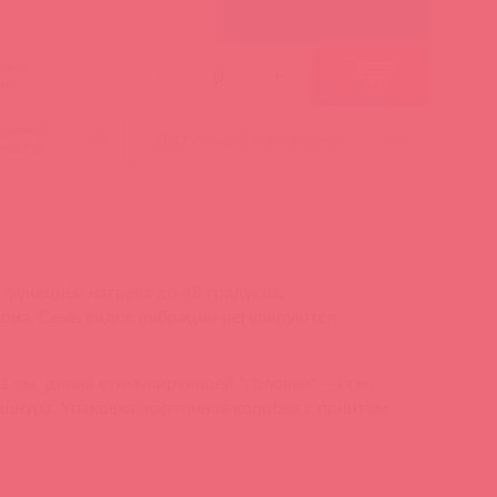
гими
-
+
ми:
даемое
10
Доступно для бронирования:
11
чество:
функцией нагрева до 48 градусов,
она. Семь видов вибрации регулируются
.
1 см, длина стимулирующей "головки" - 4 см,
-шнура. Упаковка: картонная коробка с принтом.