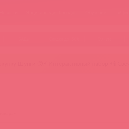
Новости
Энциклопедия брендов
Обучение
Тайфе
БАДы
Скидки до -50%
Гляньте
окупку Шунги 😚
⚡ Интерактивный набор ⚡
🕯️ Све