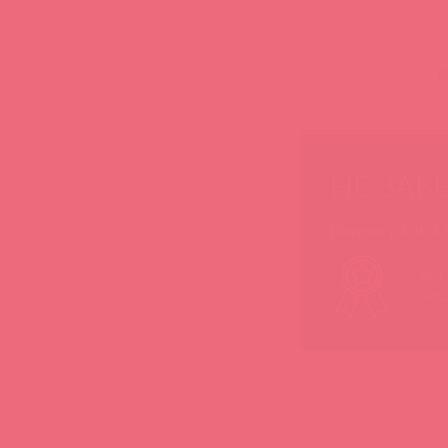
(
0
НЕ ЗАБ
Покупая у Astkol,
Вся
лег