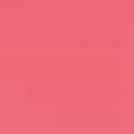
Контакты
Корзина
ст
Личный кабинет
+7 495 787-98-83
Акции
Лидеры
Товар в пути
чи за рубль 🕯️
Ваш менеджер:
Авторизуйтесь
ПОИСК ПО ФИЛЬТРАМ