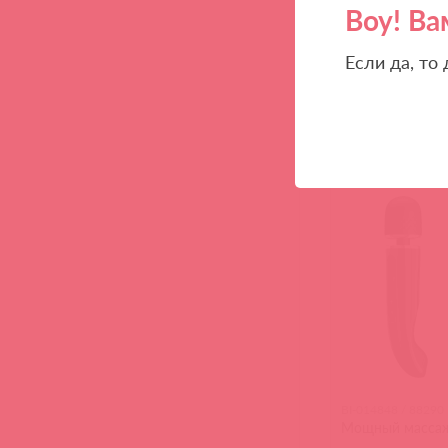
Воу! Ва
Если да, то
BI-014848 / 88290
Мощный масса