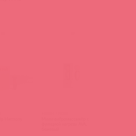
(
0
)
(
0
)
4
F03501 / 93302
ёр Harmony
Мини-вибромассажёр с
функцией нагрева AVA,
бежевый