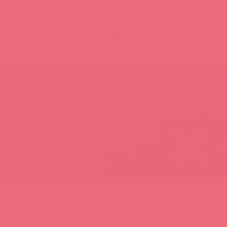
)
(
0
)
ЫВАЙТЕ!
Мы п
Ваш
 вы можете быть уверены:
 иностранная продукция завезена в Россию 100%
«А
ально и официально
на