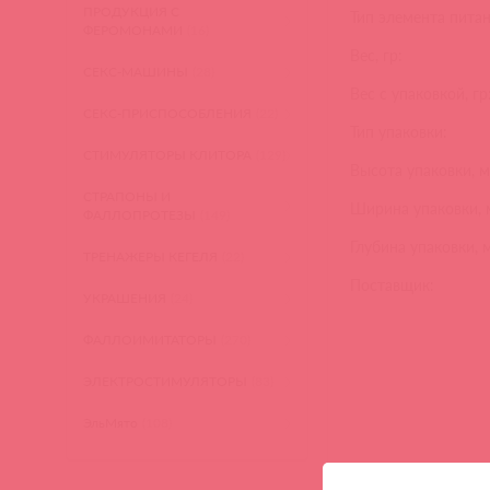
ПРОДУКЦИЯ С
Тип элемента питан
ФЕРОМОНАМИ
(16)
Вес, гр:
СЕКС-МАШИНЫ
(28)
Вес с упаковкой, гр
СЕКС-ПРИСПОСОБЛЕНИЯ
(22)
Тип упаковки:
СТИМУЛЯТОРЫ КЛИТОРА
(129)
Высота упаковки, м
СТРАПОНЫ И
Ширина упаковки, 
ФАЛЛОПРОТЕЗЫ
(149)
Глубина упаковки, 
ТРЕНАЖЕРЫ КЕГЕЛЯ
(22)
Поставщик:
УКРАШЕНИЯ
(24)
ФАЛЛОИМИТАТОРЫ
(270)
ЭЛЕКТРОСТИМУЛЯТОРЫ
(83)
ЭльМято
(108)