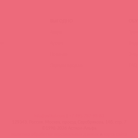
ВЫГОДНО
ОБУ
Акции
Трен
ия
Аутлет
Вид
Новинки
Энц
Лидеры продаж
FAQ
info@astkol.com
|
+7 495 787-98-83
129343, Россия, Москва, проезд Серебрякова, 14б, стр. 7
©1998-2026 Асткол-Альфа
политика обработки персональных данных
и
карта сайта