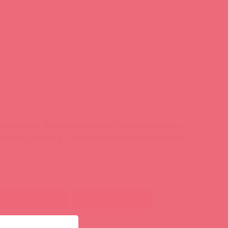
5
омассажер с функцией нагрева среднего размера
21.00 см, диаметр 4.50 см можно купить в Асткол
ибромассажер
режим нагрева
универсальный