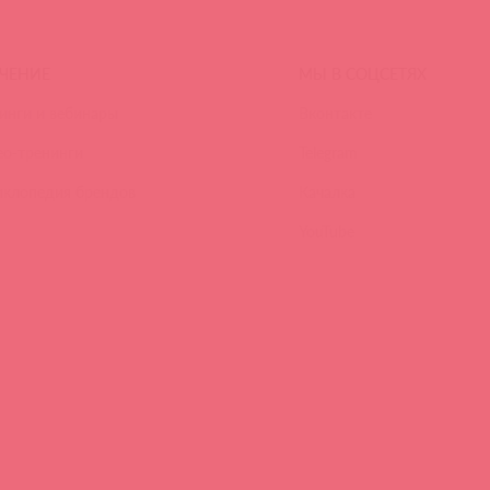
ЧЕНИЕ
МЫ В СОЦСЕТЯХ
инги и вебинары
Вконтакте
ео-тренинги
Telegram
иклопедия брендов
Качалка
YouTube