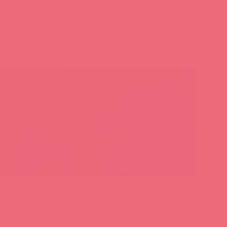
(
0
)
(
0
)
родаем только те товары, которые понравятся
им покупателям
сткол-Альфа» дает гарантию на все продающиеся у
с товары