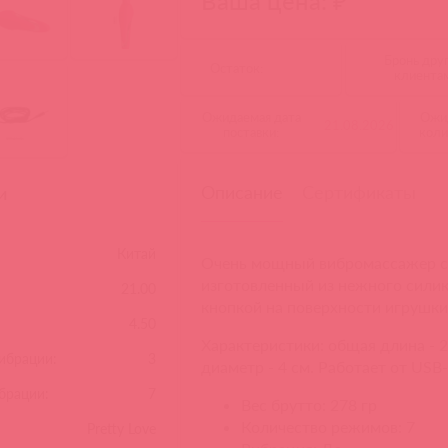
Ваша цена: ₽
Бронь дру
Остаток:
клиента
Ожидаемая дата
Ожи
21.08.2026
поставки:
коли
Описание
Сертификаты
и
Китай
Очень мощный вибромассажер с 
изготовленный из нежного силик
21.00
кнопкой на поверхности игрушки
4.50
Характеристики: общая длина - 2
вибрации:
3
диаметр - 4 см. Работает от USB
брации:
7
Веc брутто: 278 гр
Количество режимов: 7
Pretty Love