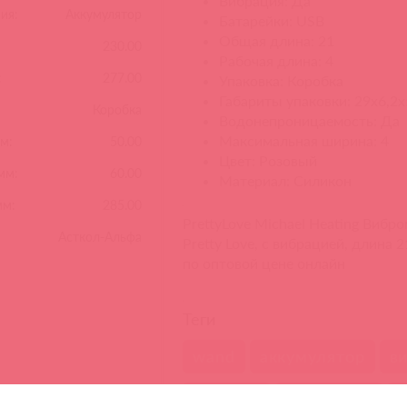
Вибрация: Да
ия:
Аккумулятор
Батарейки: USB
Общая длина: 21
230.00
Рабочая длина: 4
:
277.00
Упаковка: Коробка
Габариты упаковки: 29x6,2x
Коробка
Водонепроницаемость: Да
Максимальная ширина: 4
м:
50.00
Цвет: Розовый
мм:
60.00
Материал: Cиликон
мм:
285.00
PrettyLove Michael Heating Вибр
Асткол-Альфа
Pretty Love, c вибрацией, длина 
по оптовой цене онлайн
Теги
wand
аккумулятор
в
силикон
суперцена