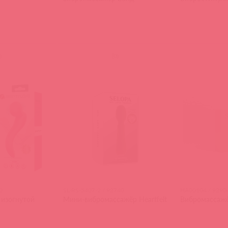
)
(
0
)
0
SL-RS-5407-2 / 92740
HA00104 / 9290
изогнутой
Мини-вибромассажёр Heartfelt
Вибромассаж