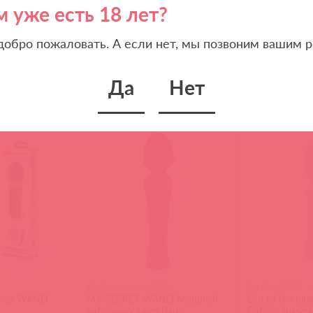
м уже есть 18 лет?
 добро пожаловать. А если нет, мы позвоним вашим р
Похожие товары
Да
Нет
EN-RS-3466-2 / 88504
EN-RS-1577-2 / 
жер WAND
MY SECRET WAND Мощный
Out of the blu
вибромассажер Ванд
Вибростимул