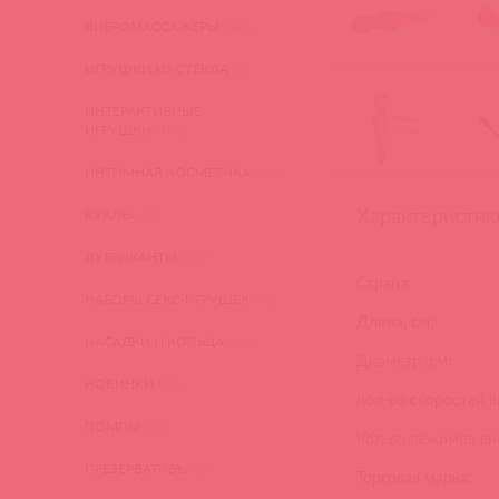
ВИБРОМАССАЖЕРЫ
(619)
ИГРУШКИ ИЗ СТЕКЛА
(2)
ИНТЕРАКТИВНЫЕ
ИГРУШКИ
(102)
ИНТИМНАЯ КОСМЕТИКА
(360)
Характеристик
КУКЛЫ
(13)
ЛУБРИКАНТЫ
(317)
Страна:
НАБОРЫ СЕКС-ИГРУШЕК
(23)
Длина, см:
НАСАДКИ И КОЛЬЦА
(271)
Диаметр, см:
НОВИНКИ
(28)
Кол-во скоростей 
ПОМПЫ
(51)
Кол-во режимов ви
ПРЕЗЕРВАТИВЫ
(2)
Торговая марка: