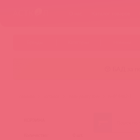
О нас
Каталог товаров
Бренды
Категории
Новинки
😚 БАД за п
главная
каталог
baile pretty love
bi-014467-1
КОРЗИНА
Количество:
0
шт.